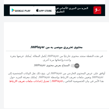
المزيد من الدوري الألماني في
GOOGLE PLAY
APP STORE
التطبيق!
محتوى تحريري موصى به من
JWPlayer
في هذه النقطة ستجد محتوى خارجيًا من
JWPlayer
يُكمل المقالة. يُمكنك عرضها بنقرة
واحدة وإخفائها مرة أخرى.
السماح بعرض محتوى
JWPlayer
أوافق على عرض المحتوى الخارجي من
JWPlayer
لي. يتيح ذلك نقل البيانات الشخصية إلى
JWPlayer
وتعيين ملفات تعريف الارتباط بواسطة
JWPlayer
. يُمكنك معرفة المزيد حول
هذا الأمر في بيان الخصوصية الخاص بـ
JWPlayer
|
تعديل إعدادات ملفات تعريف الارتباط