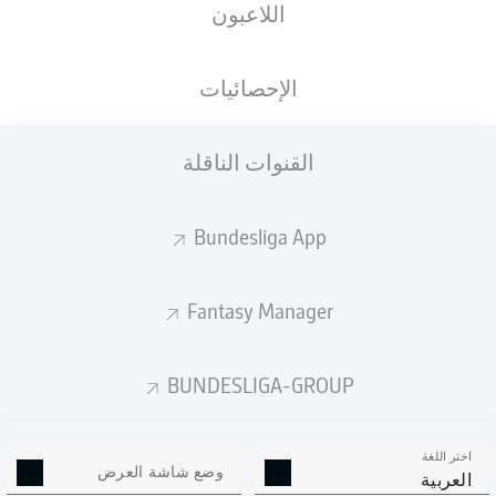
اللاعبون
الجنسية
الطول
الوزن
23.03.2001
90
188
DEU
,
25 عام
KG
CM
USA
الإحصائيات
القنوات الناقلة
Competition
Bundesliga 2
Bundesliga App
Season
2026/2027
Fantasy Manager
BUNDESLIGA-GROUP
إحصائيات موسم 2026/2027
اختر اللغة
وضع شاشة العرض
العربية
الالتحامات الهوائية