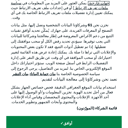
جهات خارجية
. يمكن العثور على المزيد من المعلومات في
سياسة
ملفات تعريف الارتباط
] أو في إعدادات ملف تعريف الارتباط حيث
يمكنك تعيين إدارة تفضيلات ملفات تعريف الارتباط الخاصة بك في أي
الإعلانات
الإخطارات القانونية
وقت..
إدارة التفضيلات
بيان الخصوصية
نخزن نحن
61
وشركاؤنا البيانات الشخصية ونصل إليها، مثل بيانات
التصفح أو المعرفات الفريدة، على جهازك. يُمكّن تحديد أوافق تقنيات
شروط الاستخدام
الوظائف
التتبع من دعم الأغراض المعروضة في إطار معالجتنا وشركائنا للبيانات
جهة النشر
تواصل معنا
التي يجب توفيرها. سيؤدي تحديد رفض الكل أو سحب موافقتك إلى
تعطيلها. إذا تم تعطيل أدوات التتبع، فقد لا تكون بعض المحتويات
اللاعبون
والإعلانات التي تراها ذا صلة بك. يمكنك إعادة عرض هذه القائمة لتغيير
اختياراتك أو سحب الموافقة في أي وقت عن طريق النقر على إدارة
التفضيلات الرابط في أسفل صفحة الويب. ستؤثر اختياراتك داخل
الموقع الإلكتروني الخاص بنا. لمزيد من التفاصيل، يرجى الرجوع إلى
سياسة الخصوصية الخاصة بنا.
بيان حماية البيانات
بيان النشر
نعمد نحن وشركاؤنا إلى معالجة البيانات لتقديم:
استخدام بيانات الموقع الجغرافي الدقيقة. فحص خصائص الجهاز بشكل
فعال من أجل تحديد الهوية. تخزين المعلومات و/أو الوصول إليها على
أحد الأجهزة. الإعلانات والمحتوى المخصصان وقياس أداء الإعلانات
والمحتوى وأبحاث الجمهور وتطوير الخدمات.
© 2026 Bundesliga-Gruppe GmbH
قائمة الشركاء (المورّدون)
اختر اللغة
أوافق
العربية