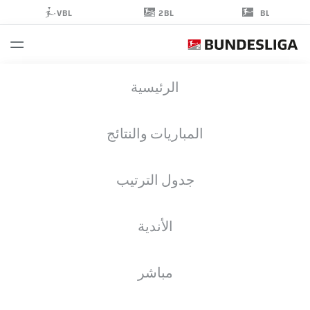
2BL
VBL
BL
JUSTIN
الرئيسية
BUTLER
31
المباريات والنتائج
جدول الترتيب
مهاجم
الأندية
FC ENERGIE COTTBUS
إحصائيات موسم 2026/2027
الأهداف
زملاء الفريق
مباشر