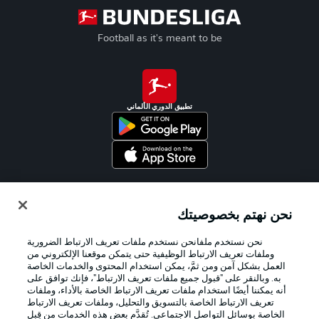
Football as it's meant to be
تطبيق الدوري الألماني
Official Partners
نحن نهتم بخصوصيتك
نحن نستخدم ملفانحن نستخدم ملفات تعريف الارتباط الضرورية
وملفات تعريف الارتباط الوظيفية حتى يتمكن موقعنا الإلكتروني من
العمل بشكل آمن ومن ثمَّ، يمكن استخدام المحتوى والخدمات الخاصة
به. وبالنقر على "قبول جميع ملفات تعريف الارتباط"، فإنك توافق على
أنه يمكننا أيضًا استخدام ملفات تعريف الارتباط الخاصة بالأداء، وملفات
تعريف الارتباط الخاصة بالتسويق والتحليل، وملفات تعريف الارتباط
الخاصة بوسائل التواصل الاجتماعي. تُقدَّم بعض هذه الخدمات من قِبل