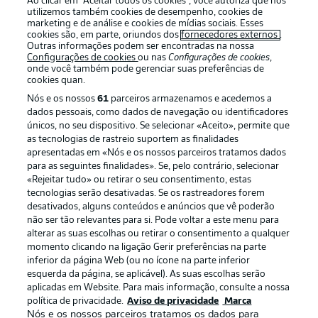
Ao clicar em “Aceitar todos os cookies”, você autoriza que nós
utilizemos também cookies de desempenho, cookies de
marketing e de análise e cookies de mídias sociais. Esses
cookies são, em parte, oriundos dos
fornecedores externos
.
Outras informações podem ser encontradas na nossa
Login
Configurações de cookies
ou nas
Configurações de cookies
,
onde você também pode gerenciar suas preferências de
cookies quan.
Nós e os nossos
61
parceiros armazenamos e acedemos a
dados pessoais, como dados de navegação ou identificadores
únicos, no seu dispositivo. Se selecionar «Aceito», permite que
as tecnologias de rastreio suportem as finalidades
apresentadas em «Nós e os nossos parceiros tratamos dados
para as seguintes finalidades». Se, pelo contrário, selecionar
Football as it’s meant to be
«Rejeitar tudo» ou retirar o seu consentimento, estas
tecnologias serão desativadas. Se os rastreadores forem
desativados, alguns conteúdos e anúncios que vê poderão
não ser tão relevantes para si. Pode voltar a este menu para
alterar as suas escolhas ou retirar o consentimento a qualquer
APLICATIVO DA BUNDESLIGA
momento clicando na ligação Gerir preferências na parte
inferior da página Web (ou no ícone na parte inferior
esquerda da página, se aplicável). As suas escolhas serão
aplicadas em Website. Para mais informação, consulte a nossa
política de privacidade.
Aviso de privacidade
Marca
Nós e os nossos parceiros tratamos os dados para