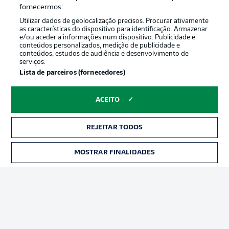
Oferecido por
fornecermos:
Utilizar dados de geolocalização precisos. Procurar ativamente
as características do dispositivo para identificação. Armazenar
e/ou aceder a informações num dispositivo. Publicidade e
conteúdos personalizados, medição de publicidade e
conteúdos, estudos de audiência e desenvolvimento de
serviços.
Lista de parceiros (fornecedores)
ACEITO
Publicidade
Avisos legais
REJEITAR TODOS
Gerir preferências
Aviso de privacidade
MOSTRAR FINALIDADES
INGRESSOS
Termos de uso
Trabalhe conosco
Marca
Contato
Jogadores