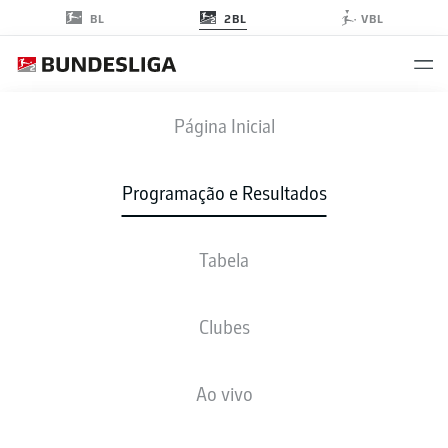
2BL
BL
VBL
FCH
-
OSN
Página Inicial
Programação e Resultados
Tabela
AO VIVO
NOTÍCIAS
ESCALAÇÕES
ESTATÍSTICAS
TABELA
Clubes
Ao vivo
Verifique novamente