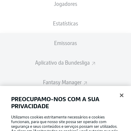
Jogadores
A escalação inicial será divulgada 60
minutos antes do início da partida
Estatísticas
Emissoras
Aplicativo da Bundesliga
Fantasy Manager
PREOCUPAMO-NOS COM A SUA
BUNDESLIGA-GROUP
PRIVACIDADE
Utilizamos cookies estritamente necessários e cookies
Escolha seu idioma
funcionais, para que nosso site possa ser operado com
Modo de visualização
Português
segurança e seus conteúdos e serviços possam ser utilizados.