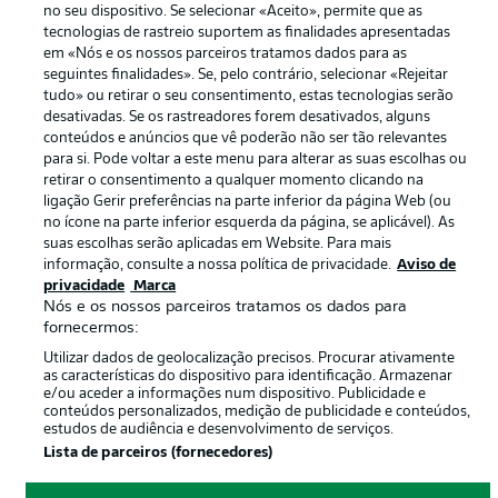
no seu dispositivo. Se selecionar «Aceito», permite que as
Termos de uso
Trabalhe conosco
tecnologias de rastreio suportem as finalidades apresentadas
em «Nós e os nossos parceiros tratamos dados para as
Marca
Contato
seguintes finalidades». Se, pelo contrário, selecionar «Rejeitar
tudo» ou retirar o seu consentimento, estas tecnologias serão
Jogadores
desativadas. Se os rastreadores forem desativados, alguns
conteúdos e anúncios que vê poderão não ser tão relevantes
para si. Pode voltar a este menu para alterar as suas escolhas ou
retirar o consentimento a qualquer momento clicando na
ligação Gerir preferências na parte inferior da página Web (ou
no ícone na parte inferior esquerda da página, se aplicável). As
suas escolhas serão aplicadas em Website. Para mais
informação, consulte a nossa política de privacidade.
Aviso de
privacidade
Marca
Nós e os nossos parceiros tratamos os dados para
© 2026 Bundesliga-Gruppe GmbH
fornecermos:
Utilizar dados de geolocalização precisos. Procurar ativamente
as características do dispositivo para identificação. Armazenar
Escolha seu idioma
e/ou aceder a informações num dispositivo. Publicidade e
Português
conteúdos personalizados, medição de publicidade e conteúdos,
estudos de audiência e desenvolvimento de serviços.
Lista de parceiros (fornecedores)
Modo de visualização