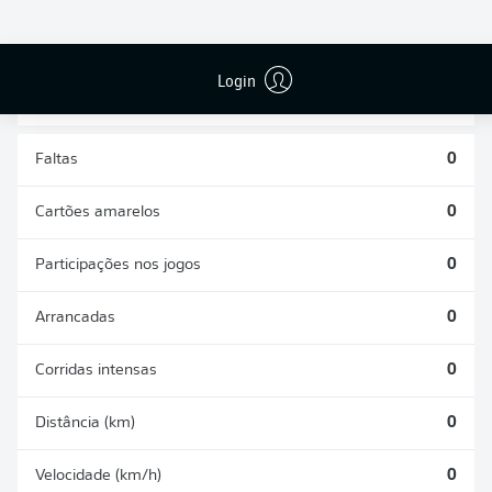
DESARMES
DISPUTAS
REALIZADOS
ÁREAS GANHAS
0
0
Login
Faltas
0
Cartões amarelos
0
Participações nos jogos
0
Arrancadas
0
Corridas intensas
0
Distância (km)
0
Velocidade (km/h)
0