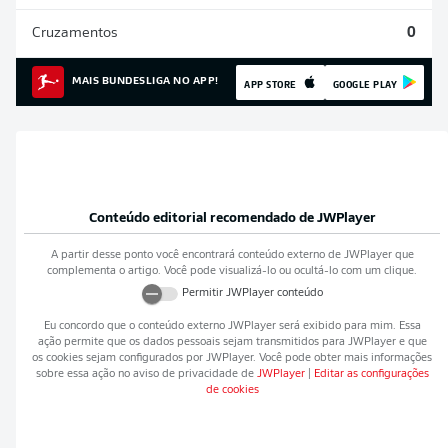
Cruzamentos
0
MAIS BUNDESLIGA NO APP!
APP STORE
GOOGLE PLAY
Conteúdo editorial recomendado de
JWPlayer
A partir desse ponto você encontrará conteúdo externo de
JWPlayer
que
complementa o artigo. Você pode visualizá-lo ou ocultá-lo com um clique.
Permitir
JWPlayer
conteúdo
Eu concordo que o conteúdo externo
JWPlayer
será exibido para mim. Essa
ação permite que os dados pessoais sejam transmitidos para
JWPlayer
e que
os cookies sejam configurados por
JWPlayer
. Você pode obter mais informações
sobre essa ação no aviso de privacidade de
JWPlayer
|
Editar as configurações
de cookies