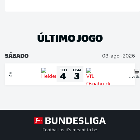
ÚLTIMO JOGO
SÁBADO
08-ago.-2026
FCH
OSN
4
3
Liveti
Football as it’s meant to be