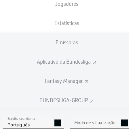
Jogadores
PESO
NACIONALIDADE
18.01.1994
ALTURA
77
DEU
32 ANOS
187 CM
KG
Estatísticas
Emissoras
Competition
Bundesliga 2
Aplicativo da Bundesliga
Season
Fantasy Manager
BUNDESLIGA-GROUP
ESTATÍSTICAS DA
TEMPORADA 2023/2024
Escolha seu idioma
Modo de visualização
Português