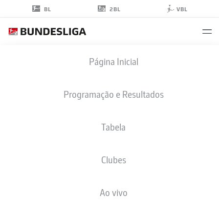
2BL
BL
VBL
JANNIK
Página Inicial
MÜLLER
20
Programação e Resultados
Tabela
ZAGUEIRO
Clubes
VFL OSNABRÜCK
ESTATÍSTICAS DA TEMPORADA 2023/2024
GOLS
Ao vivo