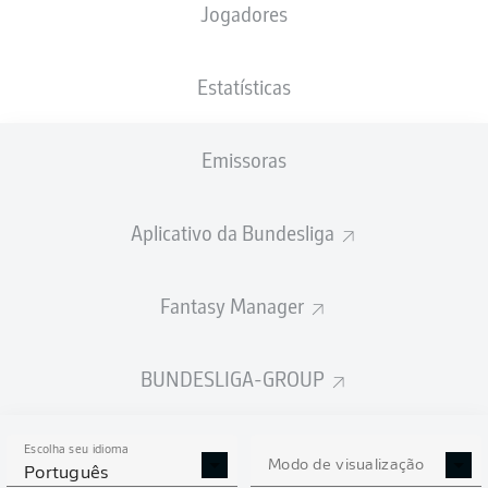
Jogadores
PESO
NACIONALIDADE
26.01.1996
ALTURA
81
DEU
30 ANOS
184 CM
KG
Estatísticas
Emissoras
Competition
Bundesliga 2
Aplicativo da Bundesliga
Season
Fantasy Manager
BUNDESLIGA-GROUP
ESTATÍSTICAS DA
TEMPORADA 2025/2026
Escolha seu idioma
Modo de visualização
Português