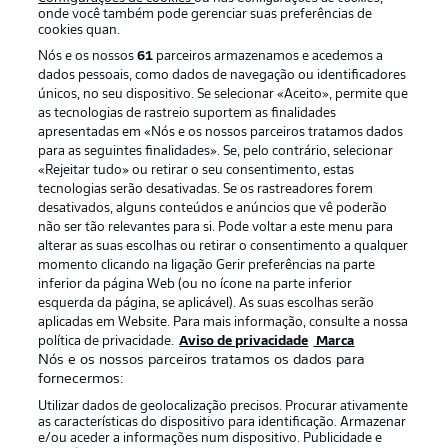
onde você também pode gerenciar suas preferências de
cookies quan.
Nós e os nossos
61
parceiros armazenamos e acedemos a
dados pessoais, como dados de navegação ou identificadores
únicos, no seu dispositivo. Se selecionar «Aceito», permite que
as tecnologias de rastreio suportem as finalidades
apresentadas em «Nós e os nossos parceiros tratamos dados
para as seguintes finalidades». Se, pelo contrário, selecionar
«Rejeitar tudo» ou retirar o seu consentimento, estas
Publicidade
Avisos legais
tecnologias serão desativadas. Se os rastreadores forem
Gerir preferências
Aviso de privacidade
desativados, alguns conteúdos e anúncios que vê poderão
não ser tão relevantes para si. Pode voltar a este menu para
Termos de uso
Trabalhe conosco
alterar as suas escolhas ou retirar o consentimento a qualquer
momento clicando na ligação Gerir preferências na parte
Marca
Contato
inferior da página Web (ou no ícone na parte inferior
Jogadores
esquerda da página, se aplicável). As suas escolhas serão
aplicadas em Website. Para mais informação, consulte a nossa
política de privacidade.
Aviso de privacidade
Marca
Nós e os nossos parceiros tratamos os dados para
fornecermos:
Utilizar dados de geolocalização precisos. Procurar ativamente
as características do dispositivo para identificação. Armazenar
e/ou aceder a informações num dispositivo. Publicidade e