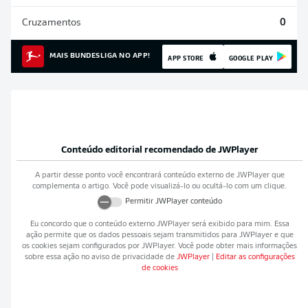
Cruzamentos
0
MAIS BUNDESLIGA NO APP!
APP STORE
GOOGLE PLAY
Conteúdo editorial recomendado de
JWPlayer
A partir desse ponto você encontrará conteúdo externo de
JWPlayer
que
complementa o artigo. Você pode visualizá-lo ou ocultá-lo com um clique.
Permitir
JWPlayer
conteúdo
Eu concordo que o conteúdo externo
JWPlayer
será exibido para mim. Essa
ação permite que os dados pessoais sejam transmitidos para
JWPlayer
e que
os cookies sejam configurados por
JWPlayer
. Você pode obter mais informações
sobre essa ação no aviso de privacidade de
JWPlayer
|
Editar as configurações
de cookies