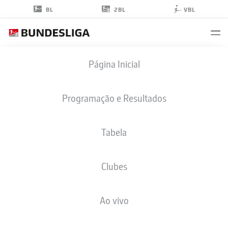
2BL
BL
VBL
JONAS
Página Inicial
FÖHRENBACH
19
Programação e Resultados
Tabela
ZAGUEIRO
Clubes
HEIDENHEIM
ESTATÍSTICAS DA TEMPORADA 2025/2026
GOLS
Ao vivo