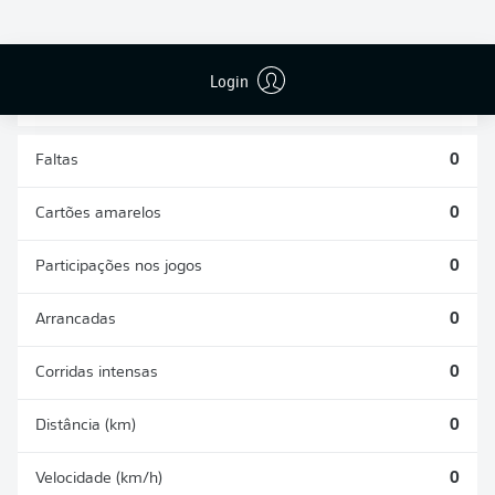
DESARMES
DISPUTAS
REALIZADOS
ÁREAS GANHAS
0
0
Login
Faltas
0
Cartões amarelos
0
Participações nos jogos
0
Arrancadas
0
Corridas intensas
0
Distância (km)
0
Velocidade (km/h)
0