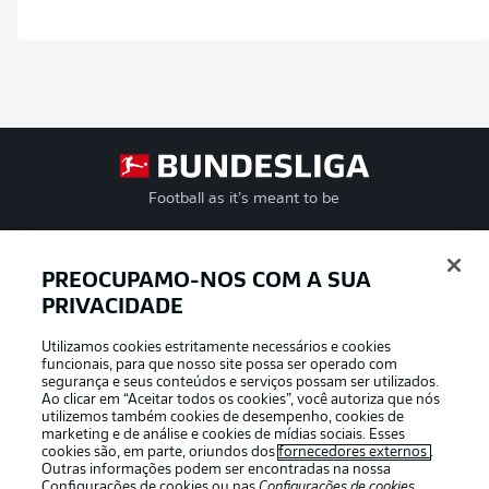
Football as it’s meant to be
PREOCUPAMO-NOS COM A SUA
PRIVACIDADE
APLICATIVO DA BUNDESLIGA
Utilizamos cookies estritamente necessários e cookies
funcionais, para que nosso site possa ser operado com
segurança e seus conteúdos e serviços possam ser utilizados.
Ao clicar em “Aceitar todos os cookies”, você autoriza que nós
utilizemos também cookies de desempenho, cookies de
Oferecido por
marketing e de análise e cookies de mídias sociais. Esses
cookies são, em parte, oriundos dos
fornecedores externos
.
Outras informações podem ser encontradas na nossa
Configurações de cookies
ou nas
Configurações de cookies
,