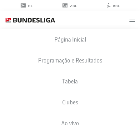
2BL
BL
VBL
LUCA
Página Inicial
KERBER
20
Programação e Resultados
Tabela
MEIO-CAMPO
Clubes
HEIDENHEIM
ESTATÍSTICAS DA TEMPORADA 2025/2026
GOLS
Ao vivo