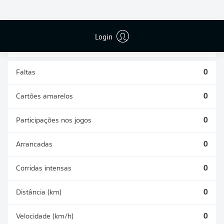
DESARMES
DISPUTAS
REALIZADOS
ÁREAS GANHAS
0
0
Login
Faltas
0
Cartões amarelos
0
Participações nos jogos
0
Arrancadas
0
Corridas intensas
0
Distância (km)
0
Velocidade (km/h)
0