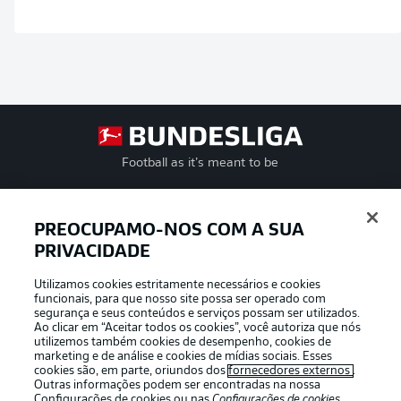
Football as it’s meant to be
PREOCUPAMO-NOS COM A SUA
PRIVACIDADE
APLICATIVO DA BUNDESLIGA
Utilizamos cookies estritamente necessários e cookies
funcionais, para que nosso site possa ser operado com
segurança e seus conteúdos e serviços possam ser utilizados.
Ao clicar em “Aceitar todos os cookies”, você autoriza que nós
utilizemos também cookies de desempenho, cookies de
Oferecido por
marketing e de análise e cookies de mídias sociais. Esses
cookies são, em parte, oriundos dos
fornecedores externos
.
Outras informações podem ser encontradas na nossa
Configurações de cookies
ou nas
Configurações de cookies
,