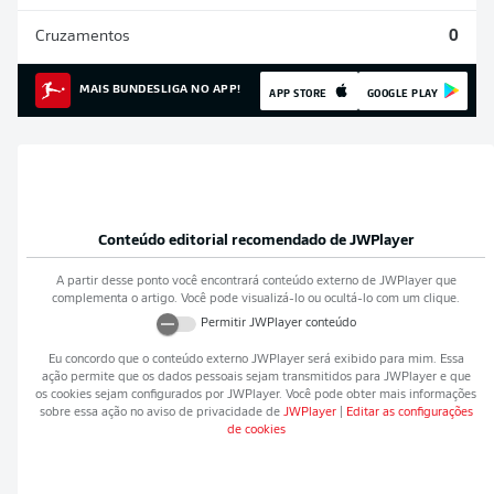
Cruzamentos
0
MAIS BUNDESLIGA NO APP!
APP STORE
GOOGLE PLAY
Conteúdo editorial recomendado de
JWPlayer
A partir desse ponto você encontrará conteúdo externo de
JWPlayer
que
complementa o artigo. Você pode visualizá-lo ou ocultá-lo com um clique.
Permitir
JWPlayer
conteúdo
Eu concordo que o conteúdo externo
JWPlayer
será exibido para mim. Essa
ação permite que os dados pessoais sejam transmitidos para
JWPlayer
e que
os cookies sejam configurados por
JWPlayer
. Você pode obter mais informações
sobre essa ação no aviso de privacidade de
JWPlayer
|
Editar as configurações
de cookies