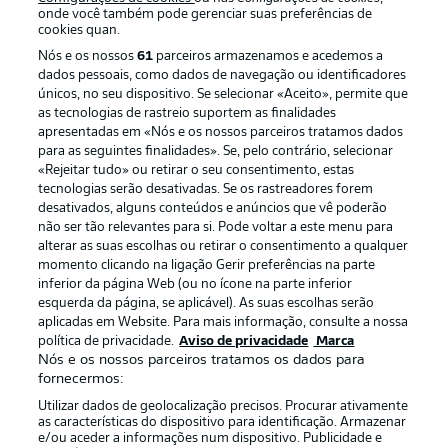
onde você também pode gerenciar suas preferências de
cookies quan.
Nós e os nossos
61
parceiros armazenamos e acedemos a
dados pessoais, como dados de navegação ou identificadores
únicos, no seu dispositivo. Se selecionar «Aceito», permite que
as tecnologias de rastreio suportem as finalidades
apresentadas em «Nós e os nossos parceiros tratamos dados
para as seguintes finalidades». Se, pelo contrário, selecionar
«Rejeitar tudo» ou retirar o seu consentimento, estas
Publicidade
Avisos legais
tecnologias serão desativadas. Se os rastreadores forem
Gerir preferências
Aviso de privacidade
desativados, alguns conteúdos e anúncios que vê poderão
não ser tão relevantes para si. Pode voltar a este menu para
Termos de uso
Trabalhe conosco
alterar as suas escolhas ou retirar o consentimento a qualquer
momento clicando na ligação Gerir preferências na parte
Marca
Contato
inferior da página Web (ou no ícone na parte inferior
Jogadores
esquerda da página, se aplicável). As suas escolhas serão
aplicadas em Website. Para mais informação, consulte a nossa
política de privacidade.
Aviso de privacidade
Marca
Nós e os nossos parceiros tratamos os dados para
fornecermos:
Utilizar dados de geolocalização precisos. Procurar ativamente
as características do dispositivo para identificação. Armazenar
e/ou aceder a informações num dispositivo. Publicidade e