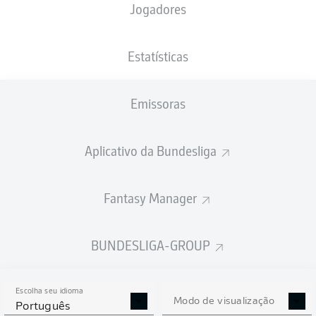
Jogadores
PESO
NACIONALIDADE
10.03.2002
ALTURA
77
DEU
24 ANOS
180 CM
KG
Estatísticas
Emissoras
Competition
Bundesliga 2
Aplicativo da Bundesliga
Season
Fantasy Manager
BUNDESLIGA-GROUP
ESTATÍSTICAS DA
TEMPORADA 2025/2026
Escolha seu idioma
Modo de visualização
Português