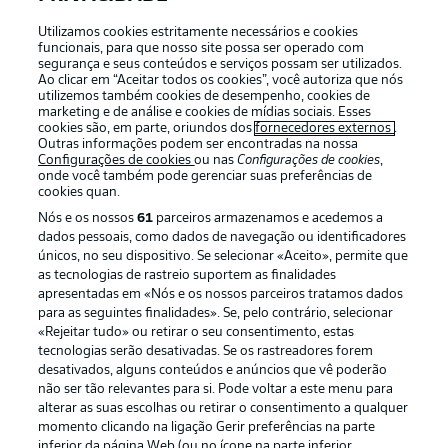
APLICATIVO DA BUNDESLIGA
Utilizamos cookies estritamente necessários e cookies
funcionais, para que nosso site possa ser operado com
segurança e seus conteúdos e serviços possam ser utilizados.
Ao clicar em “Aceitar todos os cookies”, você autoriza que nós
utilizemos também cookies de desempenho, cookies de
marketing e de análise e cookies de mídias sociais. Esses
cookies são, em parte, oriundos dos
fornecedores externos
.
Oferecido por
Outras informações podem ser encontradas na nossa
Configurações de cookies
ou nas
Configurações de cookies
,
onde você também pode gerenciar suas preferências de
cookies quan.
Nós e os nossos
61
parceiros armazenamos e acedemos a
dados pessoais, como dados de navegação ou identificadores
únicos, no seu dispositivo. Se selecionar «Aceito», permite que
as tecnologias de rastreio suportem as finalidades
apresentadas em «Nós e os nossos parceiros tratamos dados
para as seguintes finalidades». Se, pelo contrário, selecionar
«Rejeitar tudo» ou retirar o seu consentimento, estas
tecnologias serão desativadas. Se os rastreadores forem
Publicidade
Avisos legais
desativados, alguns conteúdos e anúncios que vê poderão
não ser tão relevantes para si. Pode voltar a este menu para
Gerir preferências
Aviso de privacidade
alterar as suas escolhas ou retirar o consentimento a qualquer
momento clicando na ligação Gerir preferências na parte
Termos de uso
Trabalhe conosco
inferior da página Web (ou no ícone na parte inferior