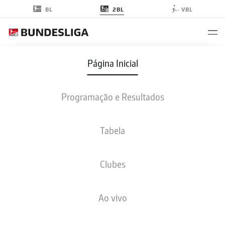
2BL
BL
VBL
07/08 6:30 PM
08/08 11:00 AM
Página Inicial
0
1
4
3
2
2
Programação e Resultados
TODAS AS PROGRAMAÇÕES →
Tabela
Clubes
Ao vivo
Conteúdo editorial recomendado de
JWPlayer
A partir desse ponto você encontrará conteúdo externo de
JWPlayer
que