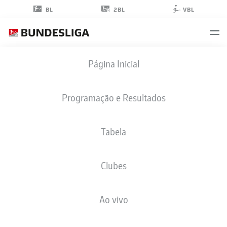
2BL
BL
VBL
JAN
Página Inicial
SCHÖPPNER
3
Programação e Resultados
Tabela
MEIO-CAMPO
Clubes
HEIDENHEIM
ESTATÍSTICAS DA TEMPORADA 2025/2026
GOLS
Ao vivo