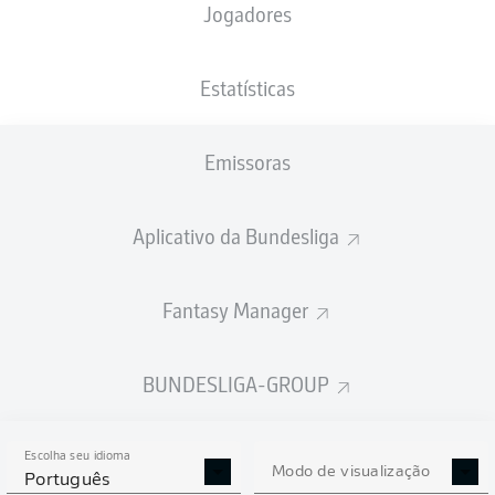
Jogadores
PESO
NACIONALIDADE
12.06.1999
ALTURA
78
DEU
27 ANOS
190 CM
KG
Estatísticas
Emissoras
Competition
Bundesliga 2
Aplicativo da Bundesliga
Season
Fantasy Manager
BUNDESLIGA-GROUP
ESTATÍSTICAS DA
TEMPORADA 2025/2026
Escolha seu idioma
Modo de visualização
Português