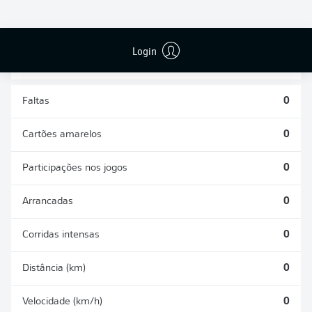
DESARMES
DISPUTAS
REALIZADOS
ÁREAS GANHAS
0
0
Login
Faltas
0
Cartões amarelos
0
Participações nos jogos
0
Arrancadas
0
Corridas intensas
0
Distância (km)
0
Velocidade (km/h)
0