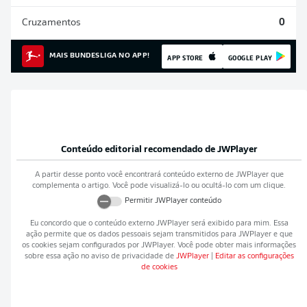
Cruzamentos
0
MAIS BUNDESLIGA NO APP!
APP STORE
GOOGLE PLAY
Conteúdo editorial recomendado de
JWPlayer
A partir desse ponto você encontrará conteúdo externo de
JWPlayer
que
complementa o artigo. Você pode visualizá-lo ou ocultá-lo com um clique.
Permitir
JWPlayer
conteúdo
Eu concordo que o conteúdo externo
JWPlayer
será exibido para mim. Essa
ação permite que os dados pessoais sejam transmitidos para
JWPlayer
e que
os cookies sejam configurados por
JWPlayer
. Você pode obter mais informações
sobre essa ação no aviso de privacidade de
JWPlayer
|
Editar as configurações
de cookies