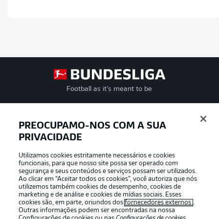
Football as it’s meant to be
PREOCUPAMO-NOS COM A SUA
PRIVACIDADE
APLICATIVO DA BUNDESLIGA
Utilizamos cookies estritamente necessários e cookies
funcionais, para que nosso site possa ser operado com
segurança e seus conteúdos e serviços possam ser utilizados.
Ao clicar em “Aceitar todos os cookies”, você autoriza que nós
utilizemos também cookies de desempenho, cookies de
Oferecido por
marketing e de análise e cookies de mídias sociais. Esses
cookies são, em parte, oriundos dos
fornecedores externos
.
Outras informações podem ser encontradas na nossa
Configurações de cookies
ou nas
Configurações de cookies
,