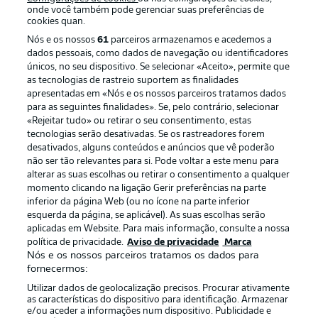
onde você também pode gerenciar suas preferências de
cookies quan.
Nós e os nossos
61
parceiros armazenamos e acedemos a
dados pessoais, como dados de navegação ou identificadores
únicos, no seu dispositivo. Se selecionar «Aceito», permite que
as tecnologias de rastreio suportem as finalidades
apresentadas em «Nós e os nossos parceiros tratamos dados
para as seguintes finalidades». Se, pelo contrário, selecionar
«Rejeitar tudo» ou retirar o seu consentimento, estas
Publicidade
Avisos legais
tecnologias serão desativadas. Se os rastreadores forem
Gerir preferências
Aviso de privacidade
desativados, alguns conteúdos e anúncios que vê poderão
não ser tão relevantes para si. Pode voltar a este menu para
Termos de uso
Trabalhe conosco
alterar as suas escolhas ou retirar o consentimento a qualquer
momento clicando na ligação Gerir preferências na parte
Marca
Contato
inferior da página Web (ou no ícone na parte inferior
Jogadores
esquerda da página, se aplicável). As suas escolhas serão
aplicadas em Website. Para mais informação, consulte a nossa
política de privacidade.
Aviso de privacidade
Marca
Nós e os nossos parceiros tratamos os dados para
fornecermos:
Utilizar dados de geolocalização precisos. Procurar ativamente
as características do dispositivo para identificação. Armazenar
e/ou aceder a informações num dispositivo. Publicidade e