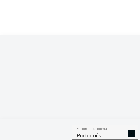
Competition
Bundesliga 2
Season
ESTAT
Escolha seu idioma
DESARMES
DISPU
Português
REALIZADOS
ÁREAS G