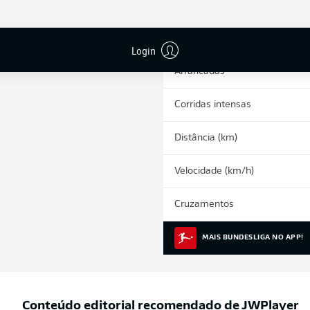
0
Cartões amarelos
Participações nos jogos
Login
Arrancadas
Corridas intensas
Distância (km)
Velocidade (km/h)
Cruzamentos
MAIS BUNDESLIGA NO APP!
Conteúdo editorial recomendado de
JWPlayer