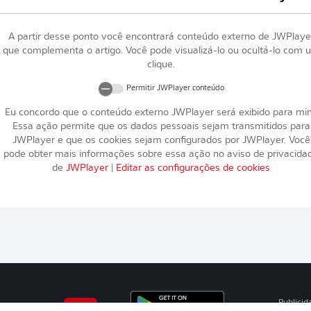
A partir desse ponto você encontrará conteúdo externo de
JWPlaye
que complementa o artigo. Você pode visualizá-lo ou ocultá-lo com 
clique.
Permitir
JWPlayer
conteúdo
Eu concordo que o conteúdo externo
JWPlayer
será exibido para mi
Essa ação permite que os dados pessoais sejam transmitidos para
JWPlayer
e que os cookies sejam configurados por
JWPlayer
. Você
pode obter mais informações sobre essa ação no aviso de privacida
de
JWPlayer
|
Editar as configurações de cookies
Publicid