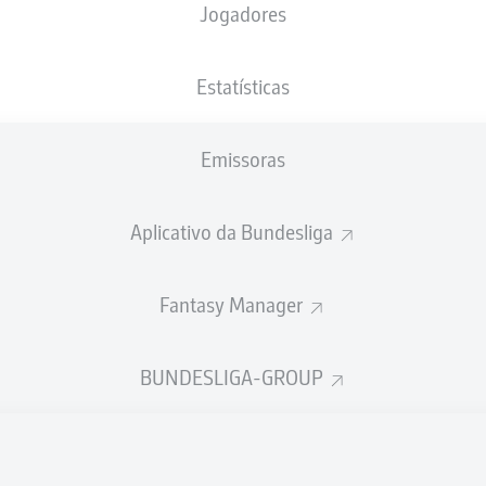
Jogadores
NACIONALIDADE
17.04.2001
ALTURA
PESO
DEU
25 ANOS
195 CM
89 KG
Estatísticas
Emissoras
Aplicativo da Bundesliga
Fantasy Manager
ÍSTICAS DA TEMPORADA 202
BUNDESLIGA-GROUP
Faltas
TAS
ANHAS