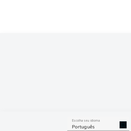
Competition
Bundesliga 2
Season
ESTAT
Escolha seu idioma
DESARMES
DISPU
Português
REALIZADOS
ÁREAS G