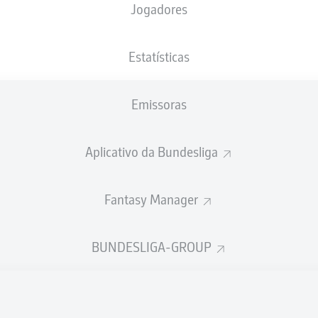
Jogadores
NACIONALIDADE
29.05.1999
ALTURA
PESO
DEU
, POL
27 ANOS
180 CM
73 KG
Estatísticas
Emissoras
Aplicativo da Bundesliga
Fantasy Manager
ÍSTICAS DA TEMPORADA 201
BUNDESLIGA-GROUP
Faltas
TAS
ANHAS