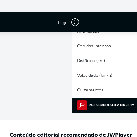
0
Cartões amarelos
Participações nos jogos
Login
Arrancadas
Corridas intensas
Distância (km)
Velocidade (km/h)
Cruzamentos
MAIS BUNDESLIGA NO APP!
Conteúdo editorial recomendado de
JWPlayer