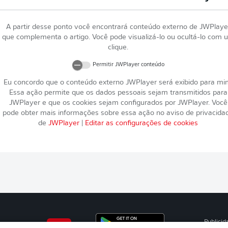
A partir desse ponto você encontrará conteúdo externo de
JWPlaye
que complementa o artigo. Você pode visualizá-lo ou ocultá-lo com 
clique.
Permitir
JWPlayer
conteúdo
Eu concordo que o conteúdo externo
JWPlayer
será exibido para mi
Essa ação permite que os dados pessoais sejam transmitidos para
JWPlayer
e que os cookies sejam configurados por
JWPlayer
. Você
pode obter mais informações sobre essa ação no aviso de privacida
de
JWPlayer
|
Editar as configurações de cookies
Publicid