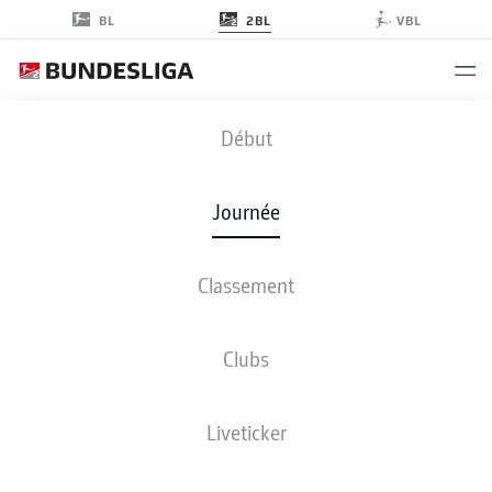
2BL
BL
VBL
KSV
-
DSC
Début
Journée
Classement
EN DIRECT
COMPOSITIONS
STATISTIQUES
CLASSEMENT
Clubs
Liveticker
ven., 06.11.2026 - dim., 08.11.2026
Cette journée n’a pas encore été programmée.