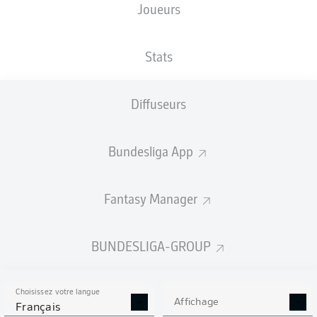
Joueurs
Holstein-Stadion
Stats
Diffuseurs
Publicité
Bundesliga App
Aucun contenu ne répond à vos critères pour le moment.
Fantasy Manager
BUNDESLIGA-GROUP
Choisissez votre langue
Affichage
Français