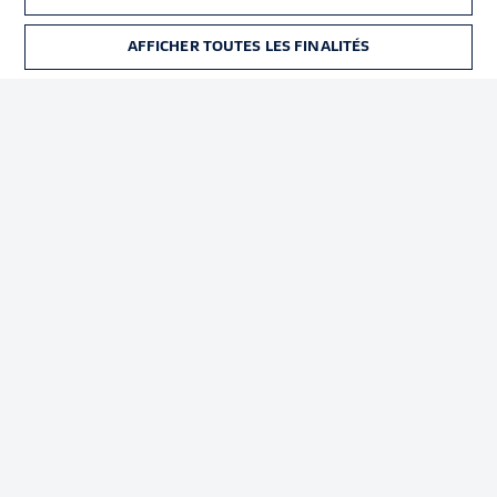
Déclaration de
Diffuseurs
confidentialité
AFFICHER TOUTES LES FINALITÉS
BILLETS
Travaux
Contact
Impression
Joueurs
© 2026 Bundesliga-Gruppe GmbH
Choisissez votre langue
Français
Affichage