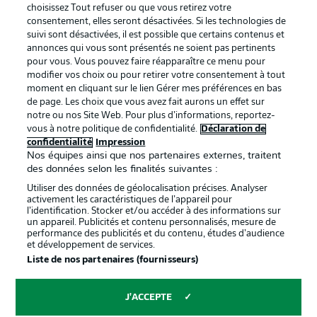
services
choisissez Tout refuser ou que vous retirez votre
consentement, elles seront désactivées. Si les technologies de
Mentions Légales
Gérer mes préférences
suivi sont désactivées, il est possible que certains contenus et
Déclaration de
Diffuseurs
annonces qui vous sont présentés ne soient pas pertinents
pour vous. Vous pouvez faire réapparaître ce menu pour
confidentialité
modifier vos choix ou pour retirer votre consentement à tout
moment en cliquant sur le lien Gérer mes préférences en bas
Travaux
Contact
de page. Les choix que vous avez fait aurons un effet sur
Impression
Joueurs
notre ou nos Site Web. Pour plus d’informations, reportez-
vous à notre politique de confidentialité.
Déclaration de
confidentialité
Impression
Nos équipes ainsi que nos partenaires externes, traitent
des données selon les finalités suivantes :
Utiliser des données de géolocalisation précises. Analyser
activement les caractéristiques de l’appareil pour
l’identification. Stocker et/ou accéder à des informations sur
un appareil. Publicités et contenu personnalisés, mesure de
performance des publicités et du contenu, études d’audience
et développement de services.
© 2026 Bundesliga-Gruppe GmbH
Liste de nos partenaires (fournisseurs)
Choisissez votre langue
J'ACCEPTE
Français