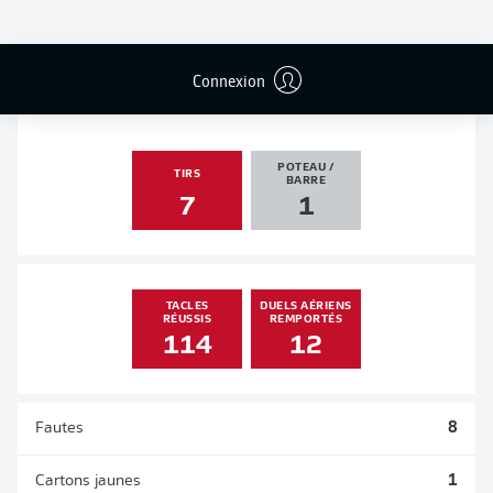
PASSES
PENALTIES
BUTS
PENALTIES
DÉCISIVES
TRANSFORMÉS
2
1
0
0
Connexion
POTEAU /
TIRS
BARRE
7
1
TACLES
DUELS AÉRIENS
RÉUSSIS
REMPORTÉS
114
12
Fautes
8
Cartons jaunes
1