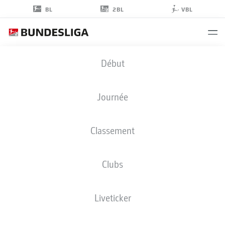
2BL
BL
VBL
HENRI
Début
KOUDOSSOU
8
Journée
Classement
MILIEU DE TERRAIN
Clubs
NUREMBERG
STATS DE LA SAISON 2025/2026
BUTS
Liveticker