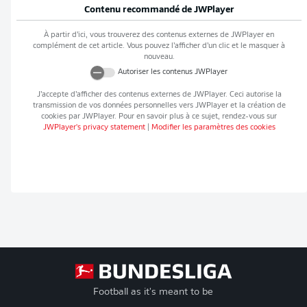
Contenu recommandé de
JWPlayer
À partir d’ici, vous trouverez des contenus externes de
JWPlayer
en
complément de cet article. Vous pouvez l’afficher d’un clic et le masquer à
nouveau.
Autoriser les contenus
JWPlayer
J’accepte d’afficher des contenus externes de
JWPlayer
. Ceci autorise la
transmission de vos données personnelles vers
JWPlayer
et la création de
cookies par
JWPlayer
. Pour en savoir plus à ce sujet, rendez-vous sur
JWPlayer
's privacy statement
|
Modifier les paramètres des cookies
Football as it's meant to be