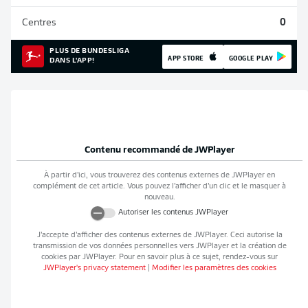
Centres
0
PLUS DE BUNDESLIGA
APP STORE
GOOGLE PLAY
DANS L'APP!
Contenu recommandé de
JWPlayer
À partir d’ici, vous trouverez des contenus externes de
JWPlayer
en
complément de cet article. Vous pouvez l’afficher d’un clic et le masquer à
nouveau.
Autoriser les contenus
JWPlayer
J’accepte d’afficher des contenus externes de
JWPlayer
. Ceci autorise la
transmission de vos données personnelles vers
JWPlayer
et la création de
cookies par
JWPlayer
. Pour en savoir plus à ce sujet, rendez-vous sur
JWPlayer
's privacy statement
|
Modifier les paramètres des cookies