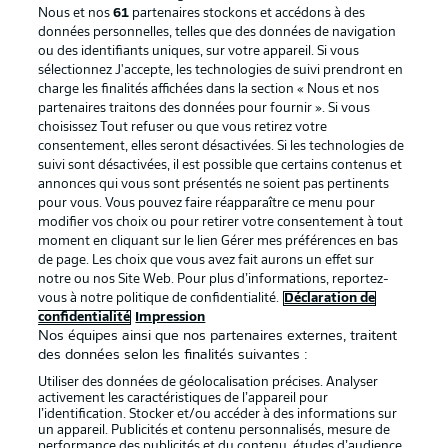
Nous et nos
61
partenaires stockons et accédons à des
données personnelles, telles que des données de navigation
ou des identifiants uniques, sur votre appareil. Si vous
sélectionnez J'accepte, les technologies de suivi prendront en
La publicité
Conditions d’utilisation des
charge les finalités affichées dans la section « Nous et nos
partenaires traitons des données pour fournir ». Si vous
services
choisissez Tout refuser ou que vous retirez votre
consentement, elles seront désactivées. Si les technologies de
Mentions Légales
Gérer mes préférences
suivi sont désactivées, il est possible que certains contenus et
Déclaration de
Diffuseurs
annonces qui vous sont présentés ne soient pas pertinents
pour vous. Vous pouvez faire réapparaître ce menu pour
confidentialité
modifier vos choix ou pour retirer votre consentement à tout
moment en cliquant sur le lien Gérer mes préférences en bas
Travaux
Contact
de page. Les choix que vous avez fait aurons un effet sur
Impression
Joueurs
notre ou nos Site Web. Pour plus d’informations, reportez-
vous à notre politique de confidentialité.
Déclaration de
confidentialité
Impression
Nos équipes ainsi que nos partenaires externes, traitent
des données selon les finalités suivantes :
Utiliser des données de géolocalisation précises. Analyser
activement les caractéristiques de l’appareil pour
l’identification. Stocker et/ou accéder à des informations sur
un appareil. Publicités et contenu personnalisés, mesure de
performance des publicités et du contenu, études d’audience