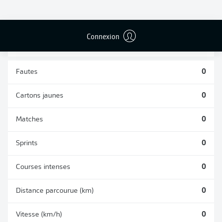
TACLES
DUELS AÉRIENS
RÉUSSIS
REMPORTÉS
0
0
Connexion
Fautes
0
Cartons jaunes
0
Matches
0
Sprints
0
Courses intenses
0
Distance parcourue (km)
0
Vitesse (km/h)
0