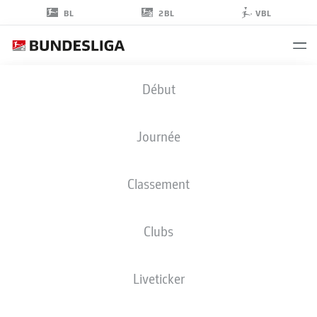
2BL
BL
VBL
LEON
Début
PARDUZI
40
Journée
Classement
DÉFENSEUR
Clubs
HOLSTEIN KIEL
STATS DE LA SAISON 2026/2027
BUTS
COÉQUIPIERS
Liveticker