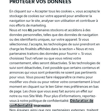
PROTÉGER VOS DONNÉES
En cliquant sur « Accepter tous les cookies », vous acceptez le
stockage de cookies sur votre appareil pour améliorer la
navigation sur le site, analyser son utilisation et contribuer à
Proposé par
nos efforts de marketing.
Nous et nos
61
partenaires stockons et accédons à des
données personnelles, telles que des données de navigation
ou des identifiants uniques, sur votre appareil. Si vous
sélectionnez J'accepte, les technologies de suivi prendront en
charge les finalités affichées dans la section « Nous et nos
partenaires traitons des données pour fournir ». Si vous
choisissez Tout refuser ou que vous retirez votre
consentement, elles seront désactivées. Si les technologies de
suivi sont désactivées, il est possible que certains contenus et
annonces qui vous sont présentés ne soient pas pertinents
pour vous. Vous pouvez faire réapparaître ce menu pour
La publicité
Conditions d’utilisation des
modifier vos choix ou pour retirer votre consentement à tout
moment en cliquant sur le lien Gérer mes préférences en bas
services
de page. Les choix que vous avez fait aurons un effet sur
Mentions Légales
Gérer mes préférences
notre ou nos Site Web. Pour plus d’informations, reportez-
vous à notre politique de confidentialité.
Déclaration de
Déclaration de
Diffuseurs
confidentialité
Impression
Nos équipes ainsi que nos partenaires externes, traitent