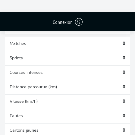
BUTS CONTRE
PASSES
TIRS ARRÊTÉS
SON CAMP
RÉUSSIES
0
0
0
Connexion
Matches
0
Sprints
0
Courses intenses
0
Distance parcourue (km)
0
Vitesse (km/h)
0
Fautes
0
Cartons jaunes
0