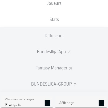
Joueurs
TAILLE
NATIONALITÉ
18.01.1999
POIDS
189
DEU
27 ANS
85 KG
CM
Stats
Diffuseurs
Competition
Bundesliga 2
Bundesliga App
Season
Fantasy Manager
BUNDESLIGA-GROUP
STATS DE LA SAISON
2024/2025
Choisissez votre langue
Affichage
Français