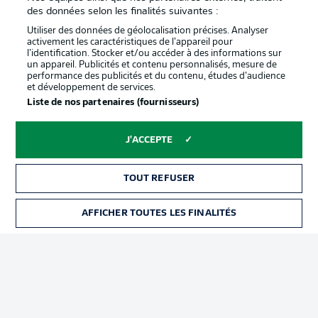
confidentialité
des données selon les finalités suivantes :
Travaux
Contact
Utiliser des données de géolocalisation précises. Analyser
activement les caractéristiques de l’appareil pour
Impression
Joueurs
l’identification. Stocker et/ou accéder à des informations sur
un appareil. Publicités et contenu personnalisés, mesure de
performance des publicités et du contenu, études d’audience
et développement de services.
Liste de nos partenaires (fournisseurs)
J'ACCEPTE
TOUT REFUSER
© 2026 Bundesliga-Gruppe GmbH
AFFICHER TOUTES LES FINALITÉS
Choisissez votre langue
Français
Affichage