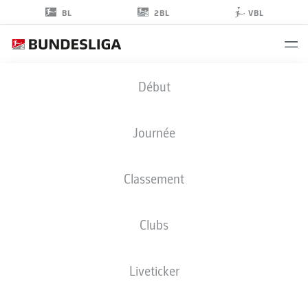
2BL
BL
VBL
TIMON
Début
WEINER
1
Journée
Classement
GARDIEN DE BUT
Clubs
HOLSTEIN KIEL
STATS DE LA SAISON 2024/2025
BUTS
Liveticker