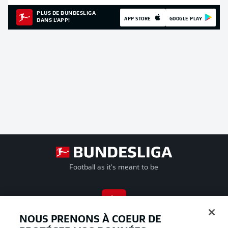
PLUS DE BUNDESLIGA
APP STORE
GOOGLE PLAY
DANS L'APP!
Football as it's meant to be
BUNDESLIGA APP
NOUS PRENONS À COEUR DE