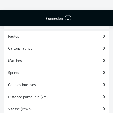
TACLES
DUELS AÉRIENS
RÉUSSIS
REMPORTÉS
0
0
Connexion
Fautes
0
Cartons jaunes
0
Matches
0
Sprints
0
Courses intenses
0
Distance parcourue (km)
0
Vitesse (km/h)
0