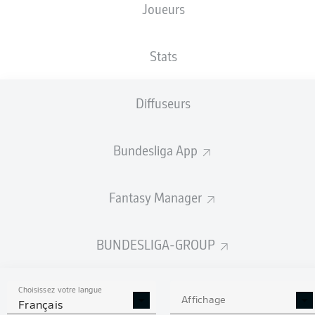
Joueurs
TAILLE
NATIONALITÉ
19.06.2000
POIDS
183
DEU
26 ANS
80 KG
CM
Stats
Diffuseurs
Competition
Bundesliga 2
Bundesliga App
Season
Fantasy Manager
BUNDESLIGA-GROUP
STATS DE LA SAISON
2022/2023
Choisissez votre langue
Affichage
Français