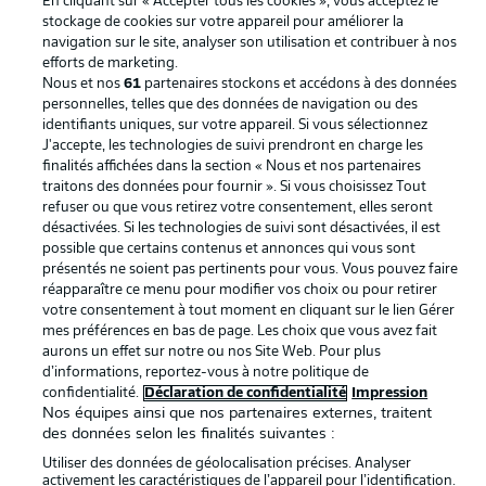
En cliquant sur « Accepter tous les cookies », vous acceptez le
stockage de cookies sur votre appareil pour améliorer la
navigation sur le site, analyser son utilisation et contribuer à nos
La publicité
Conditions d’utilisation des
efforts de marketing.
services
Nous et nos
61
partenaires stockons et accédons à des données
personnelles, telles que des données de navigation ou des
Mentions Légales
Gérer mes préférences
identifiants uniques, sur votre appareil. Si vous sélectionnez
J'accepte, les technologies de suivi prendront en charge les
Déclaration de
Diffuseurs
finalités affichées dans la section « Nous et nos partenaires
confidentialité
traitons des données pour fournir ». Si vous choisissez Tout
refuser ou que vous retirez votre consentement, elles seront
Travaux
Contact
désactivées. Si les technologies de suivi sont désactivées, il est
possible que certains contenus et annonces qui vous sont
Impression
Joueurs
présentés ne soient pas pertinents pour vous. Vous pouvez faire
réapparaître ce menu pour modifier vos choix ou pour retirer
votre consentement à tout moment en cliquant sur le lien Gérer
mes préférences en bas de page. Les choix que vous avez fait
aurons un effet sur notre ou nos Site Web. Pour plus
d’informations, reportez-vous à notre politique de
confidentialité.
Déclaration de confidentialité
Impression
Nos équipes ainsi que nos partenaires externes, traitent
des données selon les finalités suivantes :
Utiliser des données de géolocalisation précises. Analyser
© 2026 Bundesliga-Gruppe GmbH
activement les caractéristiques de l’appareil pour l’identification.