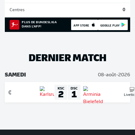
Centres
0
PLUS DE BUNDESLIGA
APP STORE
GOOGLE PLAY
DANS L'APP!
DERNIER MATCH
SAMEDI
08-août-2026
KSC
DSC
2
1
Liveti