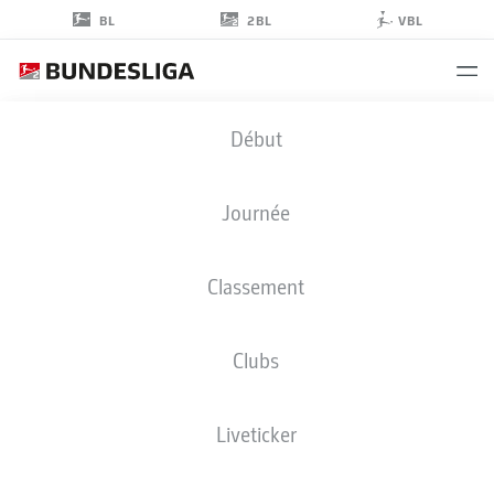
2BL
BL
VBL
LEON
Début
SCHNEIDER
Journée
Classement
DÉFENSEUR
Clubs
ARMINIA BIELEFELD
STATS DE LA SAISON 2022/2023
BUTS
Liveticker