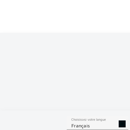
Competition
Bundesliga 2
Season
2026/2027
S
Choisissez votre langue
TACLES
DUELS A
Français
RÉUSSIS
REMPO