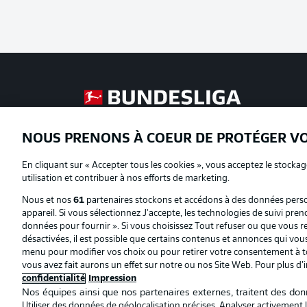
Football as it's meant to be
NOUS PRENONS À COEUR DE PROTÉGER V
Proposé par
En cliquant sur « Accepter tous les cookies », vous acceptez le stockag
utilisation et contribuer à nos efforts de marketing.
Nous et nos
61
partenaires stockons et accédons à des données person
appareil. Si vous sélectionnez J'accepte, les technologies de suivi pren
données pour fournir ». Si vous choisissez Tout refuser ou que vous ret
désactivées, il est possible que certains contenus et annonces qui vo
menu pour modifier vos choix ou pour retirer votre consentement à to
vous avez fait aurons un effet sur notre ou nos Site Web. Pour plus d’
confidentialité
Impression
Nos équipes ainsi que nos partenaires externes, traitent des donn
Utiliser des données de géolocalisation précises. Analyser activement le