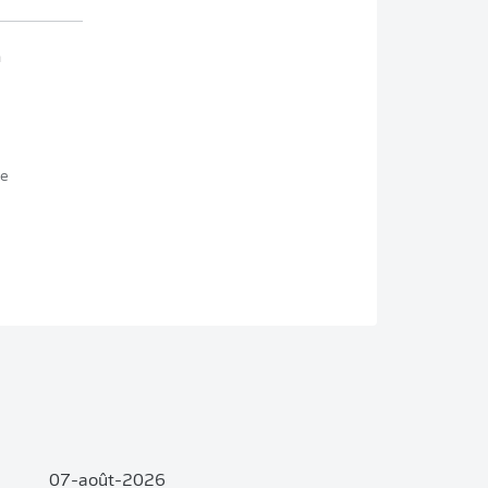
n
se
07-août-2026