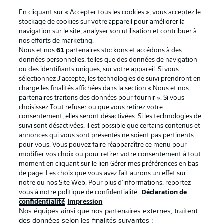
En cliquant sur « Accepter tous les cookies », vous acceptez le
stockage de cookies sur votre appareil pour améliorer la
navigation sur le site, analyser son utilisation et contribuer à
nos efforts de marketing.
Nous et nos
61
partenaires stockons et accédons à des
données personnelles, telles que des données de navigation
ou des identifiants uniques, sur votre appareil. Si vous
sélectionnez J'accepte, les technologies de suivi prendront en
La publicité
Conditions d’utilisation des
charge les finalités affichées dans la section « Nous et nos
partenaires traitons des données pour fournir ». Si vous
services
choisissez Tout refuser ou que vous retirez votre
consentement, elles seront désactivées. Si les technologies de
Mentions Légales
Gérer mes préférences
suivi sont désactivées, il est possible que certains contenus et
Déclaration de
Diffuseurs
annonces qui vous sont présentés ne soient pas pertinents
pour vous. Vous pouvez faire réapparaître ce menu pour
confidentialité
modifier vos choix ou pour retirer votre consentement à tout
moment en cliquant sur le lien Gérer mes préférences en bas
Travaux
Contact
de page. Les choix que vous avez fait aurons un effet sur
Impression
Joueurs
notre ou nos Site Web. Pour plus d’informations, reportez-
vous à notre politique de confidentialité.
Déclaration de
confidentialité
Impression
Nos équipes ainsi que nos partenaires externes, traitent
des données selon les finalités suivantes :