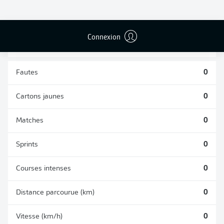
TACLES
DUELS AÉRIENS
RÉUSSIS
REMPORTÉS
0
0
Connexion
Fautes
0
Cartons jaunes
0
Matches
0
Sprints
0
Courses intenses
0
Distance parcourue (km)
0
Vitesse (km/h)
0