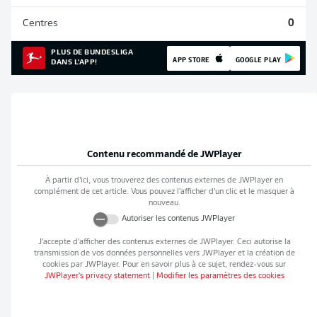
Centres
0
PLUS DE BUNDESLIGA
APP STORE
GOOGLE PLAY
DANS L'APP!
Contenu recommandé de
JWPlayer
À partir d’ici, vous trouverez des contenus externes de
JWPlayer
en
complément de cet article. Vous pouvez l’afficher d’un clic et le masquer à
nouveau.
Autoriser les contenus
JWPlayer
J’accepte d’afficher des contenus externes de
JWPlayer
. Ceci autorise la
transmission de vos données personnelles vers
JWPlayer
et la création de
cookies par
JWPlayer
. Pour en savoir plus à ce sujet, rendez-vous sur
JWPlayer
's privacy statement
|
Modifier les paramètres des cookies