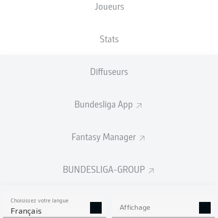
Joueurs
TAILLE
NATIONALITÉ
05.08.1994
POIDS
188
DEU
32 ANS
80 KG
CM
Stats
Diffuseurs
Competition
Bundesliga 2
Bundesliga App
Season
Fantasy Manager
BUNDESLIGA-GROUP
STATS DE LA SAISON
2025/2026
Choisissez votre langue
Affichage
Français