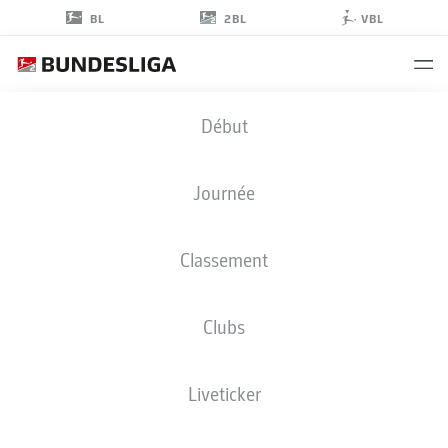
2BL
BL
VBL
SEBASTIAN
Début
SCHONLAU
4
Journée
Classement
DÉFENSEUR
Clubs
HOLSTEIN KIEL
STATS DE LA SAISON 2025/2026
BUTS
Liveticker