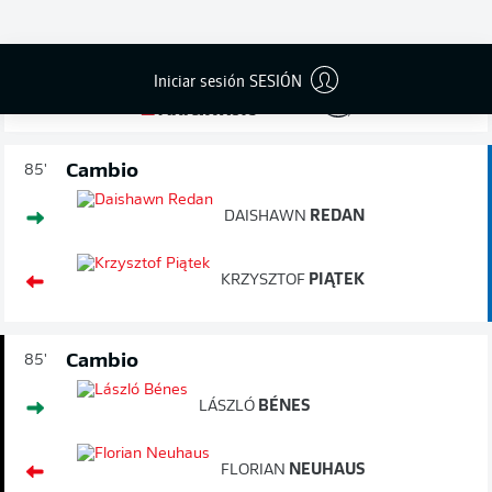
3.
JAVAIRO
DILROSUN
32,97
km/h
Iniciar sesión SESIÓN
Cambio
85'
DAISHAWN
REDAN
KRZYSZTOF
PIĄTEK
Cambio
85'
LÁSZLÓ
BÉNES
FLORIAN
NEUHAUS