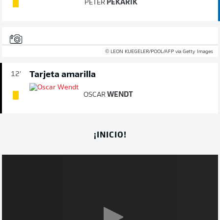
PETER
PEKARÍK
© LEON KUEGELER/POOL/AFP via Getty Images
Tarjeta amarilla
12'
OSCAR
WENDT
¡INICIO!