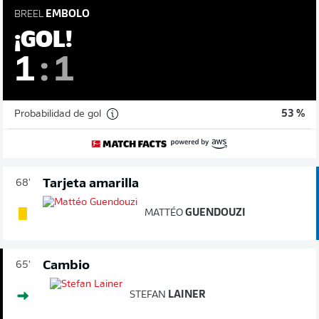
BREEL
EMBOLO
¡GOL!
1
:
1
Probabilidad de gol
53 %
Tarjeta amarilla
68'
MATTÉO
GUENDOUZI
Cambio
65'
STEFAN
LAINER