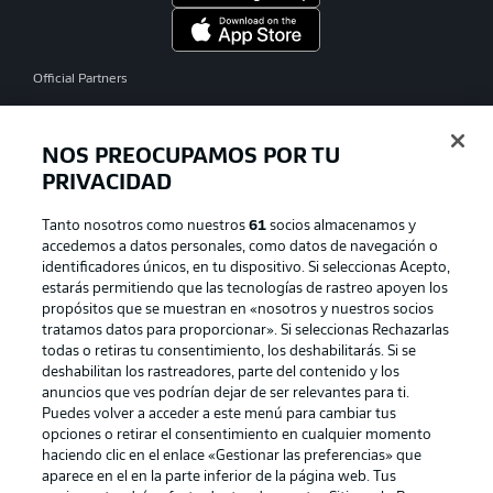
Official Partners
NOS PREOCUPAMOS POR TU
PRIVACIDAD
Tanto nosotros como nuestros
61
socios almacenamos y
accedemos a datos personales, como datos de navegación o
identificadores únicos, en tu dispositivo. Si seleccionas Acepto,
estarás permitiendo que las tecnologías de rastreo apoyen los
propósitos que se muestran en «nosotros y nuestros socios
tratamos datos para proporcionar». Si seleccionas Rechazarlas
Publicidad
Aviso legal
todas o retiras tu consentimiento, los deshabilitarás. Si se
Gestionar las preferencias
Declaracion de privacidad
deshabilitan los rastreadores, parte del contenido y los
anuncios que ves podrían dejar de ser relevantes para ti.
Canales
Trabajos
Puedes volver a acceder a este menú para cambiar tus
opciones o retirar el consentimiento en cualquier momento
Jugadores
Condiciones de uso
haciendo clic en el enlace «Gestionar las preferencias» que
Sello Editorial
Contacto
aparece en el en la parte inferior de la página web. Tus