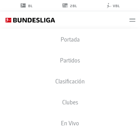
2BL
BL
VBL
ALASSANE
Portada
PLÉA
14
Partidos
Clasificación
DELANTERO
Clubes
BORUSSIA MÖNCHENGLADBACH
ESTADÍSTICAS TEMPORADA 2025/2026
GOLES
En Vivo