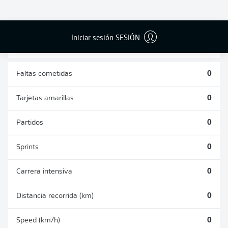
DUELOS
DUELOS
DIVIDIDOS
AÉREOS
GANADOS
GANADOS
0
0
Iniciar sesión SESIÓN
Faltas cometidas
0
Tarjetas amarillas
0
Partidos
0
Sprints
0
Carrera intensiva
0
Distancia recorrida (km)
0
Speed (km/h)
0