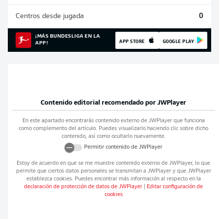
Centros desde jugada
0
¡MÁS BUNDESLIGA EN LA
APP STORE
GOOGLE PLAY
APP!
Contenido editorial recomendado por
JWPlayer
En este apartado encontrarás contenido externo de
JWPlayer
que funciona
como complemento del artículo. Puedes visualizarlo haciendo clic sobre dicho
contenido, así como ocultarlo nuevamente.
Permitir contenido de
JWPlayer
Estoy de acuerdo en que se me muestre contenido externo de
JWPlayer
, lo que
permite que ciertos datos personales se transmitan a
JWPlayer
y que
JWPlayer
establezca cookies. Puedes encontrar más información al respecto en la
declaración de protección de datos de
JWPlayer
|
Editar configuración de
cookies