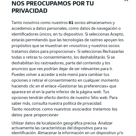
NOS PREOCUPAMOS POR TU
PRIVACIDAD
Tanto nosotros como nuestros
61
socios almacenamos y
accedemos a datos personales, como datos de navegación o
identificadores únicos, en tu dispositivo. Si seleccionas Acepto,
estarás permitiendo que las tecnologías de rastreo apoyen los
propósitos que se muestran en «nosotros y nuestros socios
tratamos datos para proporcionar». Si seleccionas Rechazarlas
Publicidad
Aviso legal
todas o retiras tu consentimiento, los deshabilitarás. Si se
Gestionar las preferencias
Declaracion de privacidad
deshabilitan los rastreadores, parte del contenido y los
anuncios que ves podrían dejar de ser relevantes para ti.
Canales
Trabajos
Puedes volver a acceder a este menú para cambiar tus
opciones o retirar el consentimiento en cualquier momento
Jugadores
Condiciones de uso
haciendo clic en el enlace «Gestionar las preferencias» que
Sello Editorial
Contacto
aparece en el en la parte inferior de la página web. Tus
opciones tendrán efecto dentro de nuestro Sitio web. Para
saber más, consulta nuestra política de privacidad.
Tanto nosotros como nuestros asociados tratamos los
datos para proporcionar:
Utilizar datos de localización geográfica precisa. Analizar
activamente las características del dispositivo para su
identificación. Almacenar la información en un dispositivo y/o