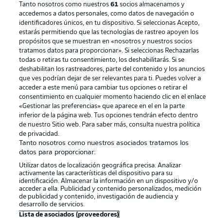
Tanto nosotros como nuestros
Publicidad
61
socios almacenamos y
Aviso legal
accedemos a datos personales, como datos de navegación o
Gestionar las preferencias
Declaracion de privacidad
identificadores únicos, en tu dispositivo. Si seleccionas Acepto,
estarás permitiendo que las tecnologías de rastreo apoyen los
Canales
Trabajos
propósitos que se muestran en «nosotros y nuestros socios
tratamos datos para proporcionar». Si seleccionas Rechazarlas
Jugadores
Condiciones de uso
todas o retiras tu consentimiento, los deshabilitarás. Si se
Sello Editorial
Contacto
deshabilitan los rastreadores, parte del contenido y los anuncios
que ves podrían dejar de ser relevantes para ti. Puedes volver a
acceder a este menú para cambiar tus opciones o retirar el
consentimiento en cualquier momento haciendo clic en el enlace
«Gestionar las preferencias» que aparece en el en la parte
inferior de la página web. Tus opciones tendrán efecto dentro
de nuestro Sitio web. Para saber más, consulta nuestra política
de privacidad.
Tanto nosotros como nuestros asociados tratamos los
datos para proporcionar:
Utilizar datos de localización geográfica precisa. Analizar
© 2026 Bundesliga-Gruppe GmbH
activamente las características del dispositivo para su
identificación. Almacenar la información en un dispositivo y/o
acceder a ella. Publicidad y contenido personalizados, medición
Elegir idioma
de publicidad y contenido, investigación de audiencia y
Español
desarrollo de servicios.
Lista de asociados (proveedores)