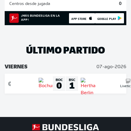
Centros desde jugada
0
¡MÁS BUNDESLIGA EN LA
APP STORE
GOOGLE PLAY
APP!
ÚLTIMO PARTIDO
VIERNES
07-ago-2026
BOC
BSC
0
1
Liveti