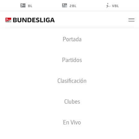
2BL
BL
VBL
VLADIMÍR
Portada
DARIDA
6
Partidos
Clasificación
CENTROCAMPISTA
Clubes
HERTHA BERLIN
ESTADÍSTICAS TEMPORADA 2022/2023
En Vivo