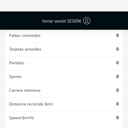
DUELOS
DUELOS
DIVIDIDOS
AÉREOS
GANADOS
GANADOS
0
0
Iniciar sesión SESIÓN
Faltas cometidas
0
Tarjetas amarillas
0
Partidos
0
Sprints
0
Carrera intensiva
0
Distancia recorrida (km)
0
Speed (km/h)
0