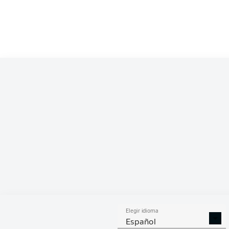
Competition
Bundesliga
Season
2021/2022
ESTA
Elegir idioma
DUELOS
DUE
DIVIDIDOS
AÉR
Español
GANADOS
GANA