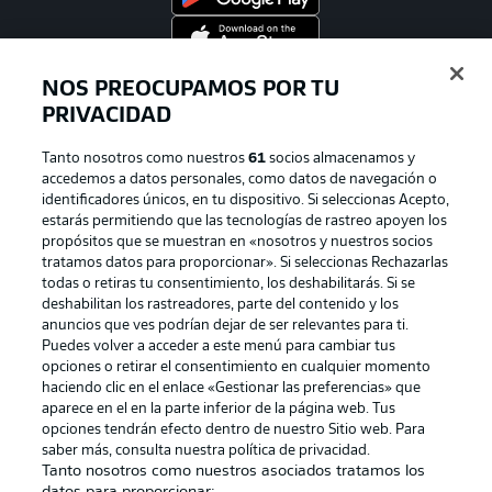
NOS PREOCUPAMOS POR TU
Official Partners
PRIVACIDAD
Tanto nosotros como nuestros
61
socios almacenamos y
accedemos a datos personales, como datos de navegación o
identificadores únicos, en tu dispositivo. Si seleccionas Acepto,
estarás permitiendo que las tecnologías de rastreo apoyen los
propósitos que se muestran en «nosotros y nuestros socios
tratamos datos para proporcionar». Si seleccionas Rechazarlas
todas o retiras tu consentimiento, los deshabilitarás. Si se
deshabilitan los rastreadores, parte del contenido y los
anuncios que ves podrían dejar de ser relevantes para ti.
Publicidad
Aviso legal
Puedes volver a acceder a este menú para cambiar tus
opciones o retirar el consentimiento en cualquier momento
Gestionar las preferencias
Declaracion de privacidad
haciendo clic en el enlace «Gestionar las preferencias» que
aparece en el en la parte inferior de la página web. Tus
Canales
Trabajos
opciones tendrán efecto dentro de nuestro Sitio web. Para
Jugadores
Condiciones de uso
saber más, consulta nuestra política de privacidad.
Tanto nosotros como nuestros asociados tratamos los
Sello Editorial
Contacto