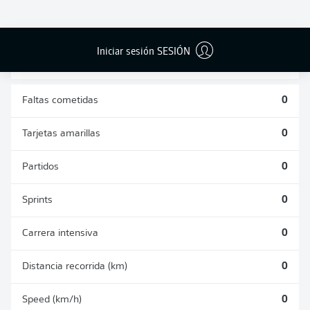
DUELOS
DUELOS
DIVIDIDOS
AÉREOS
GANADOS
GANADOS
0
0
Iniciar sesión SESIÓN
Faltas cometidas
0
Tarjetas amarillas
0
Partidos
0
Sprints
0
Carrera intensiva
0
Distancia recorrida (km)
0
Speed (km/h)
0