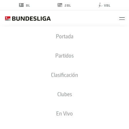
2BL
BL
VBL
MATTÉO
Portada
GUENDOUZI
Partidos
Clasificación
CENTROCAMPISTA
Clubes
HERTHA BERLIN
ESTADÍSTICAS TEMPORADA 2020/2021
En Vivo