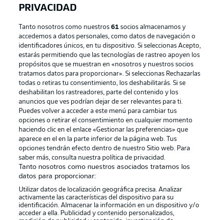
PRIVACIDAD
Tanto nosotros como nuestros
61
socios almacenamos y
accedemos a datos personales, como datos de navegación o
identificadores únicos, en tu dispositivo. Si seleccionas Acepto,
estarás permitiendo que las tecnologías de rastreo apoyen los
propósitos que se muestran en «nosotros y nuestros socios
tratamos datos para proporcionar». Si seleccionas Rechazarlas
Publicidad
Aviso legal
todas o retiras tu consentimiento, los deshabilitarás. Si se
Gestionar las preferencias
Declaracion de privacidad
deshabilitan los rastreadores, parte del contenido y los
anuncios que ves podrían dejar de ser relevantes para ti.
Canales
Trabajos
Puedes volver a acceder a este menú para cambiar tus
opciones o retirar el consentimiento en cualquier momento
Jugadores
Condiciones de uso
haciendo clic en el enlace «Gestionar las preferencias» que
Sello Editorial
Contacto
aparece en el en la parte inferior de la página web. Tus
opciones tendrán efecto dentro de nuestro Sitio web. Para
saber más, consulta nuestra política de privacidad.
Tanto nosotros como nuestros asociados tratamos los
datos para proporcionar:
Utilizar datos de localización geográfica precisa. Analizar
activamente las características del dispositivo para su
identificación. Almacenar la información en un dispositivo y/o
acceder a ella. Publicidad y contenido personalizados,