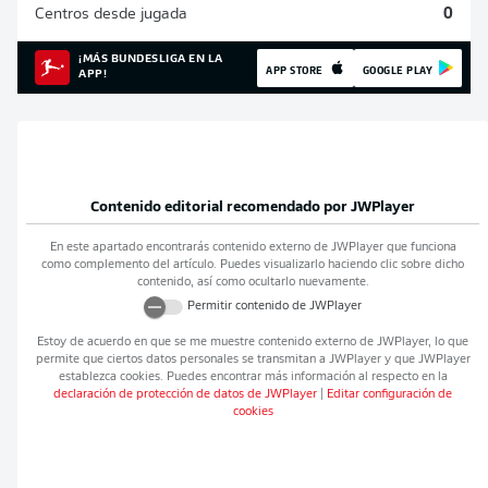
Centros desde jugada
0
¡MÁS BUNDESLIGA EN LA
APP STORE
GOOGLE PLAY
APP!
Contenido editorial recomendado por
JWPlayer
En este apartado encontrarás contenido externo de
JWPlayer
que funciona
como complemento del artículo. Puedes visualizarlo haciendo clic sobre dicho
contenido, así como ocultarlo nuevamente.
Permitir contenido de
JWPlayer
Estoy de acuerdo en que se me muestre contenido externo de
JWPlayer
, lo que
permite que ciertos datos personales se transmitan a
JWPlayer
y que
JWPlayer
establezca cookies. Puedes encontrar más información al respecto en la
declaración de protección de datos de
JWPlayer
|
Editar configuración de
cookies