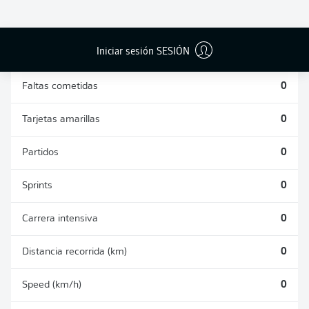
DUELOS
DUELOS
DIVIDIDOS
AÉREOS
GANADOS
GANADOS
0
0
Iniciar sesión SESIÓN
Faltas cometidas
0
Tarjetas amarillas
0
Partidos
0
Sprints
0
Carrera intensiva
0
Distancia recorrida (km)
0
Speed (km/h)
0