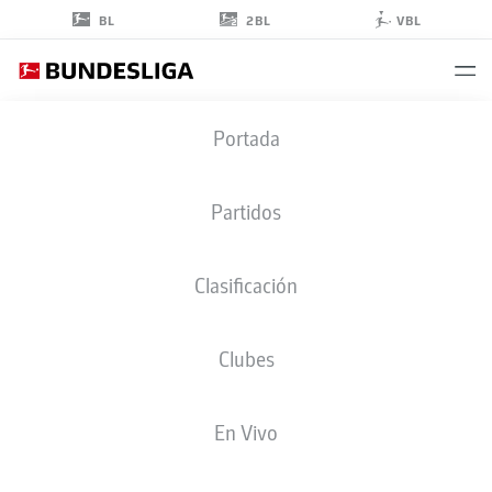
2BL
BL
VBL
LUCAS
Portada
TOUSART
29
Partidos
Clasificación
CENTROCAMPISTA
Clubes
UNION BERLIN
ESTADÍSTICAS TEMPORADA 2025/2026
GOLES
En Vivo