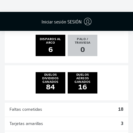
GOLES
ASISTENCIAS
PENALES
ACTUALIZADO
1
1
0
0
Iniciar sesión SESIÓN
DISPAROS AL
PALO /
ARCO
TRAVIESA
6
0
DUELOS
DUELOS
DIVIDIDOS
AÉREOS
GANADOS
GANADOS
84
16
Faltas cometidas
18
Tarjetas amarillas
3