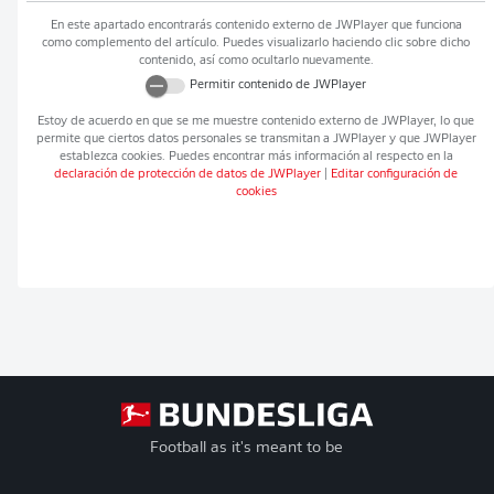
En este apartado encontrarás contenido externo de
JWPlayer
que funciona
como complemento del artículo. Puedes visualizarlo haciendo clic sobre dicho
contenido, así como ocultarlo nuevamente.
Permitir contenido de
JWPlayer
Estoy de acuerdo en que se me muestre contenido externo de
JWPlayer
, lo que
permite que ciertos datos personales se transmitan a
JWPlayer
y que
JWPlayer
establezca cookies. Puedes encontrar más información al respecto en la
declaración de protección de datos de
JWPlayer
|
Editar configuración de
cookies
Football as it's meant to be