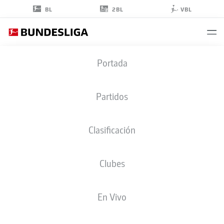
2BL
BL
VBL
OSCAR
Portada
WENDT
Partidos
Clasificación
DEFENSA
Clubes
BORUSSIA MÖNCHENGLADBACH
ESTADÍSTICAS TEMPORADA 2020/2021
GOLES
En Vivo