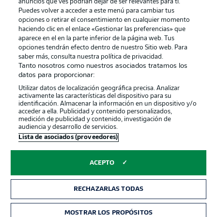
anuncios que ves podrían dejar de ser relevantes para ti.
Canales
Trabajos
Puedes volver a acceder a este menú para cambiar tus
opciones o retirar el consentimiento en cualquier momento
Jugadores
Condiciones de uso
haciendo clic en el enlace «Gestionar las preferencias» que
Sello Editorial
Contacto
aparece en el en la parte inferior de la página web. Tus
opciones tendrán efecto dentro de nuestro Sitio web. Para
saber más, consulta nuestra política de privacidad.
Tanto nosotros como nuestros asociados tratamos los
datos para proporcionar:
Utilizar datos de localización geográfica precisa. Analizar
activamente las características del dispositivo para su
identificación. Almacenar la información en un dispositivo y/o
acceder a ella. Publicidad y contenido personalizados,
medición de publicidad y contenido, investigación de
audiencia y desarrollo de servicios.
© 2026 Bundesliga-Gruppe GmbH
Lista de asociados (proveedores)
Elegir idioma
ACEPTO
Español
RECHAZARLAS TODAS
Modo
MOSTRAR LOS PROPÓSITOS