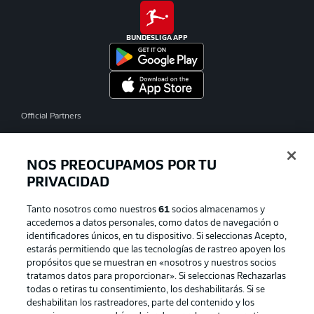
BUNDESLIGA APP
Official Partners
NOS PREOCUPAMOS POR TU
PRIVACIDAD
Tanto nosotros como nuestros
61
socios almacenamos y
accedemos a datos personales, como datos de navegación o
identificadores únicos, en tu dispositivo. Si seleccionas Acepto,
estarás permitiendo que las tecnologías de rastreo apoyen los
propósitos que se muestran en «nosotros y nuestros socios
tratamos datos para proporcionar». Si seleccionas Rechazarlas
Publicidad
Aviso legal
todas o retiras tu consentimiento, los deshabilitarás. Si se
Gestionar las preferencias
Declaracion de privacidad
deshabilitan los rastreadores, parte del contenido y los