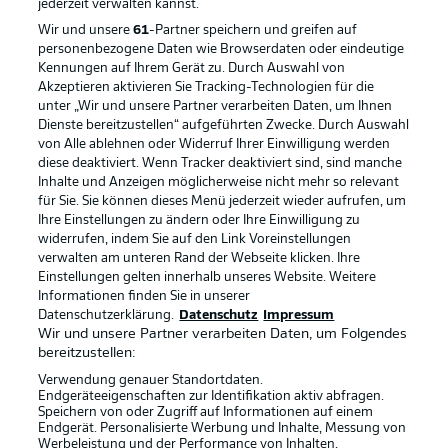
jederzeit
verwalten kannst.
Wir und unsere
61
-Partner speichern und greifen auf
personenbezogene Daten wie Browserdaten oder eindeutige
Kennungen auf Ihrem Gerät zu. Durch Auswahl von
Akzeptieren aktivieren Sie Tracking-Technologien für die
unter „Wir und unsere Partner verarbeiten Daten, um Ihnen
Dienste bereitzustellen“ aufgeführten Zwecke. Durch Auswahl
Rechtliche Hinweise
Voreinstellungen verwalten
von Alle ablehnen oder Widerruf Ihrer Einwilligung werden
diese deaktiviert. Wenn Tracker deaktiviert sind, sind manche
Datenschutz
Nutzungsbedingungen
Inhalte und Anzeigen möglicherweise nicht mehr so relevant
Broadcaster
Kontakt
für Sie. Sie können dieses Menü jederzeit wieder aufrufen, um
Ihre Einstellungen zu ändern oder Ihre Einwilligung zu
Jobs
Impressum
widerrufen, indem Sie auf den Link Voreinstellungen
verwalten am unteren Rand der Webseite klicken. Ihre
Partner
Spieler
Einstellungen gelten innerhalb unseres Website. Weitere
Liveticker
AGB
Informationen finden Sie in unserer
Datenschutzerklärung.
Datenschutz
Impressum
Wir und unsere Partner verarbeiten Daten, um Folgendes
bereitzustellen:
Verwendung genauer Standortdaten.
Endgeräteeigenschaften zur Identifikation aktiv abfragen.
Speichern von oder Zugriff auf Informationen auf einem
Endgerät. Personalisierte Werbung und Inhalte, Messung von
Werbeleistung und der Performance von Inhalten,