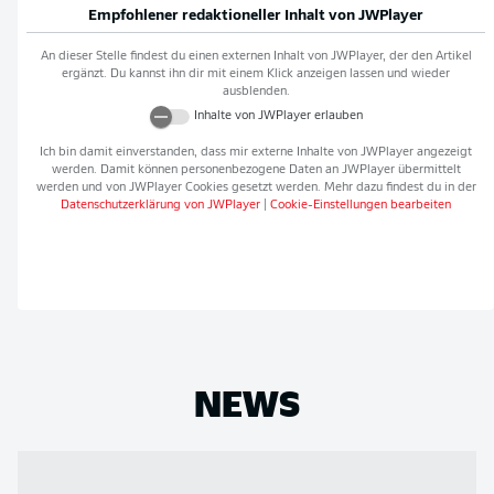
Empfohlener redaktioneller Inhalt von
JWPlayer
An dieser Stelle findest du einen externen Inhalt von
JWPlayer
, der den Artikel
ergänzt. Du kannst ihn dir mit einem Klick anzeigen lassen und wieder
ausblenden.
Inhalte von
JWPlayer
erlauben
Ich bin damit einverstanden, dass mir externe Inhalte von
JWPlayer
angezeigt
werden. Damit können personenbezogene Daten an
JWPlayer
übermittelt
werden und von
JWPlayer
Cookies gesetzt werden. Mehr dazu findest du in der
Datenschutzerklärung von
JWPlayer
|
Cookie-Einstellungen bearbeiten
NEWS