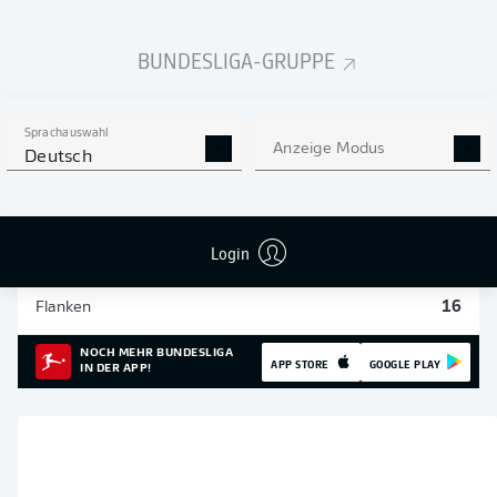
Einsätze
19
BUNDESLIGA-GRUPPE
Sprints
240
Sprachauswahl
Intensive Läufe
771
Anzeige Modus
Deutsch
Laufdistanz (km)
108.4
Login
Speed (km/h)
31.23
Flanken
16
NOCH MEHR BUNDESLIGA
APP STORE
GOOGLE PLAY
IN DER APP!