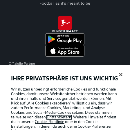
Football as it's meant to be
BUNDESLIGA APP
Offizielle Partner
IHRE PRIVATSPHÄRE IST UNS WICHTIG
Wir nutzen unbedingt erforderliche Cookies und funktionale
Cookies, damit unsere Website sicher betrieben werden kann
und ihre Inhalte und Services genutzt werden können. Mit
Klick auf „Alle Cookies akzeptieren“ willigst du ein, dass wir
zudem Performance Cookies, Marketing- und Analyse-
Cookies und Social-Media-Cookies setzen. Diese stammen
teilweise von diesen
Drittanbietern
. Weitere Hinweise findest
du in unserer
Cookie-Richtlinie
oder in den Cookie-
Einstellungen, in denen du auch deine Cookie-Präferenzen