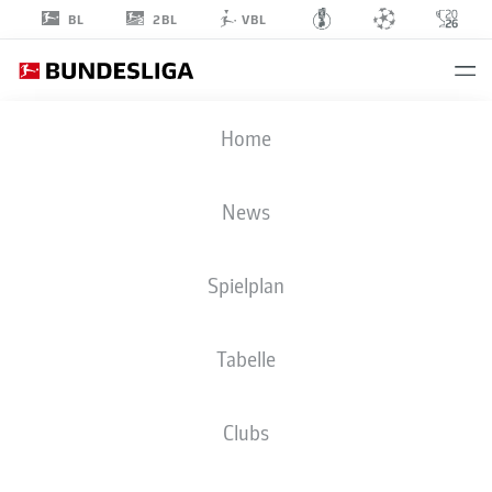
2BL
BL
VBL
PHILIPP
Home
OCHS
20
News
Spielplan
MITTELFELD
Tabelle
HANNOVER 96
STATISTIK SAISON 2022/2023
TORE
Clubs