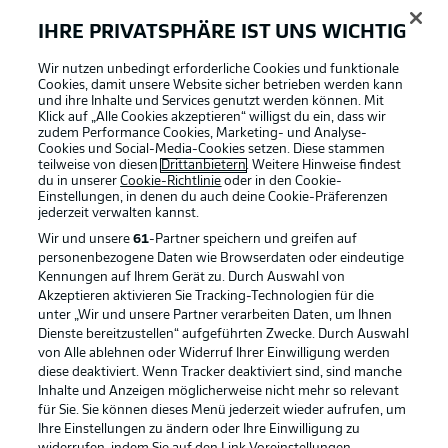
IHRE PRIVATSPHÄRE IST UNS WICHTIG
BUNDESLIGA-GRUPPE
Wir nutzen unbedingt erforderliche Cookies und funktionale
Cookies, damit unsere Website sicher betrieben werden kann
und ihre Inhalte und Services genutzt werden können. Mit
Klick auf „Alle Cookies akzeptieren“ willigst du ein, dass wir
Sprachauswahl
Football as it's meant to be
zudem Performance Cookies, Marketing- und Analyse-
Anzeige Modus
Deutsch
Cookies und Social-Media-Cookies setzen. Diese stammen
teilweise von diesen
Drittanbietern
. Weitere Hinweise findest
du in unserer
Cookie-Richtlinie
oder in den Cookie-
Einstellungen, in denen du auch deine Cookie-Präferenzen
jederzeit
verwalten kannst.
Login
BUNDESLIGA APP
Wir und unsere
61
-Partner speichern und greifen auf
personenbezogene Daten wie Browserdaten oder eindeutige
Kennungen auf Ihrem Gerät zu. Durch Auswahl von
Akzeptieren aktivieren Sie Tracking-Technologien für die
unter „Wir und unsere Partner verarbeiten Daten, um Ihnen
Dienste bereitzustellen“ aufgeführten Zwecke. Durch Auswahl
Offizielle Partner
von Alle ablehnen oder Widerruf Ihrer Einwilligung werden
diese deaktiviert. Wenn Tracker deaktiviert sind, sind manche
Inhalte und Anzeigen möglicherweise nicht mehr so relevant
für Sie. Sie können dieses Menü jederzeit wieder aufrufen, um
Ihre Einstellungen zu ändern oder Ihre Einwilligung zu