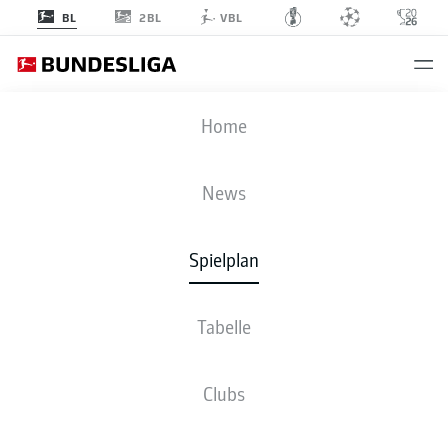
2BL
BL
VBL
S04
-
VFB
Home
News
Spielplan
LIVE
NEWS
AUFSTELLUNGEN
STATISTIKEN
TABELLE
Tabelle
Clubs
Fr., 20.11.2026 - So., 22.11.2026
Dieser Spieltag ist noch nicht fix terminiert.