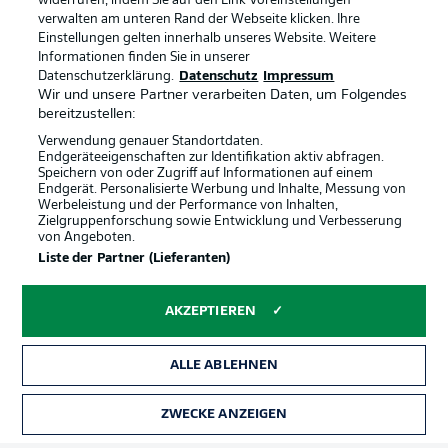
widerrufen, indem Sie auf den Link Voreinstellungen
verwalten am unteren Rand der Webseite klicken. Ihre
Einstellungen gelten innerhalb unseres Website. Weitere
Informationen finden Sie in unserer
Datenschutzerklärung.
Datenschutz
Impressum
Wir und unsere Partner verarbeiten Daten, um Folgendes
bereitzustellen:
Verwendung genauer Standortdaten.
Endgeräteeigenschaften zur Identifikation aktiv abfragen.
Speichern von oder Zugriff auf Informationen auf einem
Endgerät. Personalisierte Werbung und Inhalte, Messung von
Werbeleistung und der Performance von Inhalten,
Zielgruppenforschung sowie Entwicklung und Verbesserung
von Angeboten.
Rechtliche Hinweise
Voreinstellungen verwalten
Liste der Partner (Lieferanten)
Datenschutz
Nutzungsbedingungen
AKZEPTIEREN
Broadcaster
Kontakt
Jobs
Impressum
ALLE ABLEHNEN
Partner
Spieler
Liveticker
AGB
ZWECKE ANZEIGEN
TICKETS