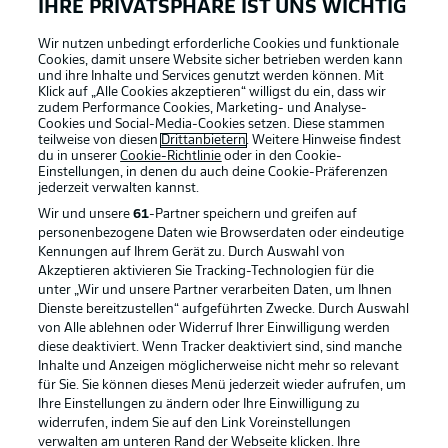
IHRE PRIVATSPHÄRE IST UNS WICHTIG
Wir nutzen unbedingt erforderliche Cookies und funktionale
Cookies, damit unsere Website sicher betrieben werden kann
und ihre Inhalte und Services genutzt werden können. Mit
Klick auf „Alle Cookies akzeptieren“ willigst du ein, dass wir
zudem Performance Cookies, Marketing- und Analyse-
Cookies und Social-Media-Cookies setzen. Diese stammen
teilweise von diesen
Drittanbietern
. Weitere Hinweise findest
du in unserer
Cookie-Richtlinie
oder in den Cookie-
Einstellungen, in denen du auch deine Cookie-Präferenzen
jederzeit
verwalten kannst.
Wir und unsere
61
-Partner speichern und greifen auf
personenbezogene Daten wie Browserdaten oder eindeutige
Kennungen auf Ihrem Gerät zu. Durch Auswahl von
Akzeptieren aktivieren Sie Tracking-Technologien für die
unter „Wir und unsere Partner verarbeiten Daten, um Ihnen
Dienste bereitzustellen“ aufgeführten Zwecke. Durch Auswahl
Rechtliche Hinweise
Voreinstellungen verwalten
von Alle ablehnen oder Widerruf Ihrer Einwilligung werden
diese deaktiviert. Wenn Tracker deaktiviert sind, sind manche
Datenschutz
Nutzungsbedingungen
Inhalte und Anzeigen möglicherweise nicht mehr so relevant
Broadcaster
Kontakt
für Sie. Sie können dieses Menü jederzeit wieder aufrufen, um
Ihre Einstellungen zu ändern oder Ihre Einwilligung zu
Jobs
Impressum
widerrufen, indem Sie auf den Link Voreinstellungen
verwalten am unteren Rand der Webseite klicken. Ihre
Partner
Spieler