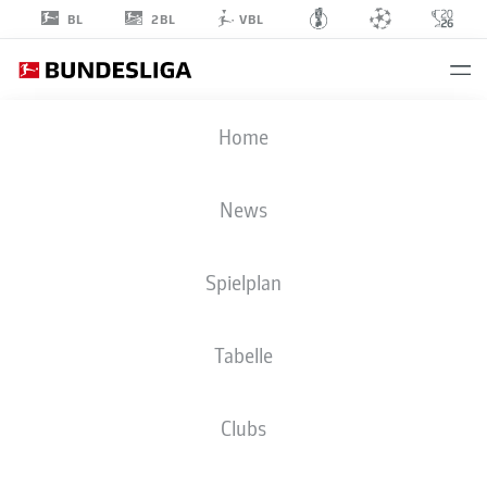
2BL
BL
VBL
PHILIPP
Home
HERCHER
27
News
Spielplan
VERTEIDIGUNG
Tabelle
1. FC MAGDEBURG
STATISTIK SAISON 2026/2027
TORE
Clubs