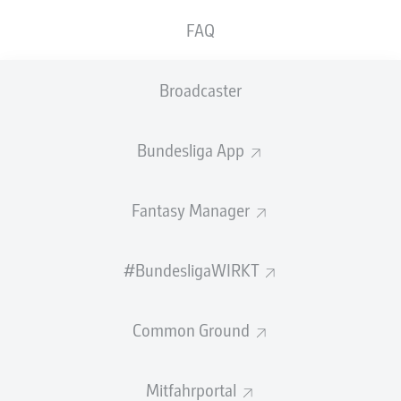
GEW.
GEW.
FAQ
ZWEIKÄMPFE
KOPFDUELLE
0
0
Broadcaster
Begangene Fouls
0
Bundesliga App
Gelbe Karten
0
Einsätze
0
Fantasy Manager
Sprints
0
#BundesligaWIRKT
Intensive Läufe
0
Common Ground
Laufdistanz (km)
0
Speed (km/h)
0
Mitfahrportal