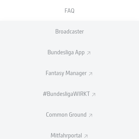
kam es zu einem Novum: Erstmals in der
FAQ
Bundesliga verschoss Harry Kane einen
Elfmeter. Doch wie sich hinterher herausstellte,
Broadcaster
hatte ein Wolfsburger gehörigen Anteil daran.
Es läuft die 36. Spielminute.
Harry Kane
schreitet zum
Bundesliga App
Elfmeter, legt sich den Ball zurecht – und verschießt!
Erstmals überhaupt in der Bundesliga, nach zuvor 24
verwandelten Strafstößen in Folge! Bei genauerer
Fantasy Manager
Betrachtung des Fehlschusses war allerdings zu
erkennen, dass der Stürmer des
FC Bayern München
bei
der Ausführung mit dem linken Standbein leicht ins
#BundesligaWIRKT
Rutschen gerät, dadurch mit beiden Füßen den Ball
berührt und diesen in der Folge rechts neben das Tor
Common Ground
jagt.
Eine Szene, die ohnehin hinterher für Gesprächsstoff
Mitfahrportal
gesorgt hätte – jedoch tat sie das umso mehr, weil sich