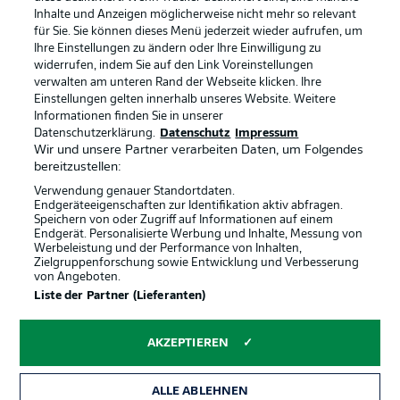
Inhalte und Anzeigen möglicherweise nicht mehr so relevant
Broadcaster
Kontakt
für Sie. Sie können dieses Menü jederzeit wieder aufrufen, um
Ihre Einstellungen zu ändern oder Ihre Einwilligung zu
Jobs
Impressum
widerrufen, indem Sie auf den Link Voreinstellungen
verwalten am unteren Rand der Webseite klicken. Ihre
Partner
Spieler
Einstellungen gelten innerhalb unseres Website. Weitere
Liveticker
AGB
Informationen finden Sie in unserer
Datenschutzerklärung.
Datenschutz
Impressum
Wir und unsere Partner verarbeiten Daten, um Folgendes
bereitzustellen:
Verwendung genauer Standortdaten.
Endgeräteeigenschaften zur Identifikation aktiv abfragen.
Speichern von oder Zugriff auf Informationen auf einem
Endgerät. Personalisierte Werbung und Inhalte, Messung von
Werbeleistung und der Performance von Inhalten,
Zielgruppenforschung sowie Entwicklung und Verbesserung
von Angeboten.
© 2026 Bundesliga-Gruppe GmbH
Liste der Partner (Lieferanten)
Sprachauswahl
AKZEPTIEREN
Deutsch
ALLE ABLEHNEN