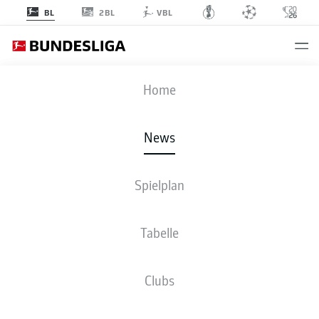
2BL
BL
VBL
Anzeige
Home
News
Was war denn da los? Harry Kane blickt direkt nach seinem Fehlschuss
Spielplan
vorwurfsvoll auf den Wolfsburger Rasen
- © IMAGO/DeFodi.de
Tabelle
Clubs