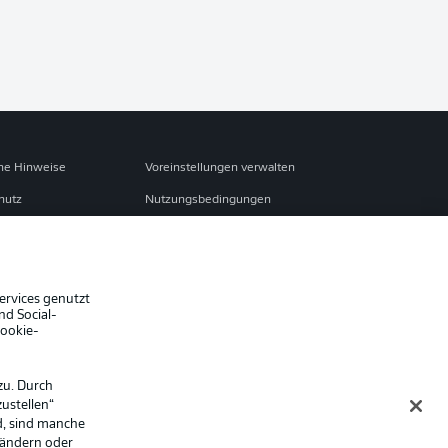
che Hinweise
Voreinstellungen verwalten
hutz
Nutzungsbedingungen
Jobs
sum
Partner
Liveticker
ervices genutzt
nd Social-
Cookie-
zu. Durch
ustellen“
d, sind manche
 ändern oder