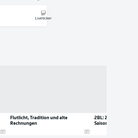
Liveticker
Flutlicht, Tradition und alte
2BL: Zahlen und Rek
Rechnungen
Saison