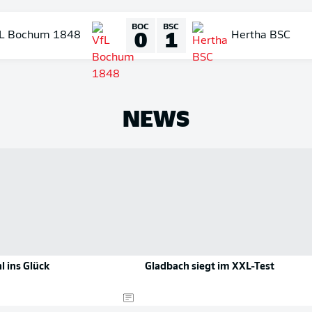
BOC
BSC
0
1
L Bochum 1848
Hertha BSC
NEWS
l ins Glück
Gladbach siegt im XXL-Test