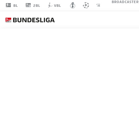
BROADCASTER
2BL
BL
VBL
NIKLAS
HILDEBRANDT
26
ANGRIFF
HERTHA BSC
STATISTIK SAISON 2026/2027
TORE
MITS