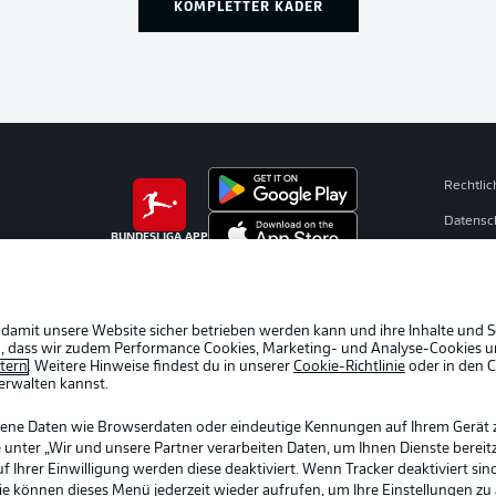
KOMPLETTER KADER
Rechtli
Datensc
BUNDESLIGA APP
Kontakt
Impres
Spieler
 damit unsere Website sicher betrieben werden kann und ihre Inhalte und S
ein, dass wir zudem Performance Cookies, Marketing- und Analyse-Cookies u
AGB
etern
. Weitere Hinweise findest du in unserer
Cookie-Richtlinie
oder in den 
erwalten kannst.
gene Daten wie Browserdaten oder eindeutige Kennungen auf Ihrem Gerät 
 unter „Wir und unsere Partner verarbeiten Daten, um Ihnen Dienste bereitz
Ihrer Einwilligung werden diese deaktiviert. Wenn Tracker deaktiviert sin
Sie können dieses Menü jederzeit wieder aufrufen, um Ihre Einstellungen zu