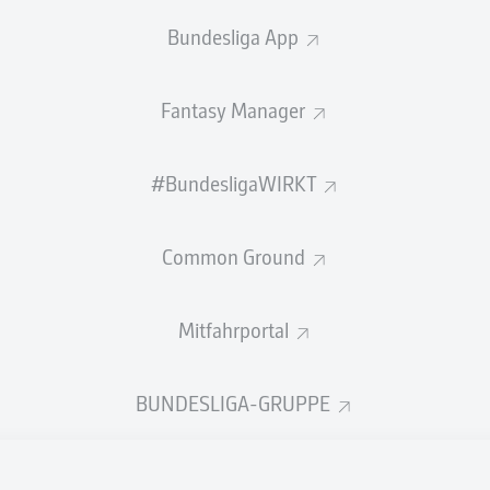
0
Gelbe Karten
Bundesliga App
Einsätze
Fantasy Manager
Sprints
Intensive Läufe
#BundesligaWIRKT
Laufdistanz (km)
Common Ground
Speed (km/h)
Mitfahrportal
Flanken
NOCH MEHR BUNDESLIGA IN 
BUNDESLIGA-GRUPPE
Empfohlener redaktioneller Inhalt von
JWPlayer