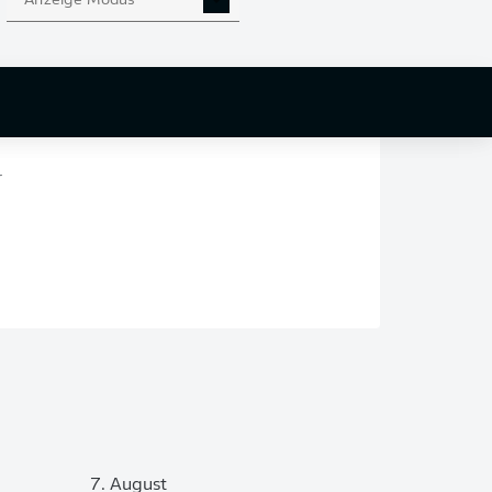
Anzeige Modus
en
nd
r
7. August