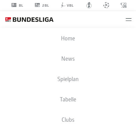
2BL
BL
VBL
MATHEUS
Home
PEREIRA
27
News
Spielplan
MITTELFELD
Tabelle
1. FC NÜRNBERG
STATISTIK SAISON 2018/2019
TORE
Clubs