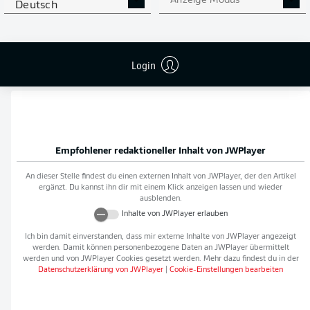
Anzeige Modus
Deutsch
Flanken
0
NOCH MEHR BUNDESLIGA
APP STORE
GOOGLE PLAY
Login
IN DER APP!
Empfohlener redaktioneller Inhalt von
JWPlayer
An dieser Stelle findest du einen externen Inhalt von
JWPlayer
, der den Artikel
ergänzt. Du kannst ihn dir mit einem Klick anzeigen lassen und wieder
ausblenden.
Inhalte von
JWPlayer
erlauben
Ich bin damit einverstanden, dass mir externe Inhalte von
JWPlayer
angezeigt
werden. Damit können personenbezogene Daten an
JWPlayer
übermittelt
werden und von
JWPlayer
Cookies gesetzt werden. Mehr dazu findest du in der
Datenschutzerklärung von
JWPlayer
|
Cookie-Einstellungen bearbeiten