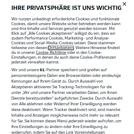
IHRE PRIVATSPHÄRE IST UNS WICHTIG
Wir nutzen unbedingt erforderliche Cookies und funktionale
Cookies, damit unsere Website sicher betrieben werden kann
und ihre Inhalte und Services genutzt werden können. Mit
Klick auf „Alle Cookies akzeptieren“ willigst du ein, dass wir
zudem Performance Cookies, Marketing- und Analyse-
Cookies und Social-Media-Cookies setzen. Diese stammen
teilweise von diesen
Drittanbietern
. Weitere Hinweise findest
du in unserer
Cookie-Richtlinie
oder in den Cookie-
Einstellungen, in denen du auch deine Cookie-Präferenzen
jederzeit
verwalten kannst.
Wir und unsere
61
-Partner speichern und greifen auf
personenbezogene Daten wie Browserdaten oder eindeutige
Kennungen auf Ihrem Gerät zu. Durch Auswahl von
Akzeptieren aktivieren Sie Tracking-Technologien für die
unter „Wir und unsere Partner verarbeiten Daten, um Ihnen
Dienste bereitzustellen“ aufgeführten Zwecke. Durch Auswahl
Rechtliche Hinweise
Voreinstellungen verwalten
von Alle ablehnen oder Widerruf Ihrer Einwilligung werden
diese deaktiviert. Wenn Tracker deaktiviert sind, sind manche
Datenschutz
Nutzungsbedingungen
Inhalte und Anzeigen möglicherweise nicht mehr so relevant
Kontakt
Jobs
für Sie. Sie können dieses Menü jederzeit wieder aufrufen, um
Ihre Einstellungen zu ändern oder Ihre Einwilligung zu
Impressum
Partner
widerrufen, indem Sie auf den Link Voreinstellungen