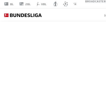
BROADCASTER
2BL
BL
VBL
KIANZ
FROESE
40
MITTELFELD
FORTUNA DÜSSELDORF
STATISTIK SAISON 2018/2019
TORE