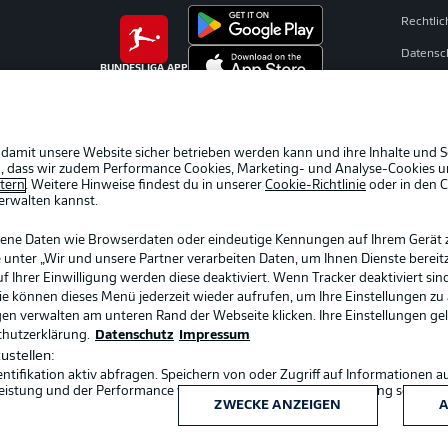
Rechtli
Datensc
BUNDESLIGA APP
Broadca
Jobs
Partner
 damit unsere Website sicher betrieben werden kann und ihre Inhalte und S
ein, dass wir zudem Performance Cookies, Marketing- und Analyse-Cookies u
Livetick
etern
. Weitere Hinweise findest du in unserer
Cookie-Richtlinie
oder in den 
erwalten kannst.
gene Daten wie Browserdaten oder eindeutige Kennungen auf Ihrem Gerät 
 unter „Wir und unsere Partner verarbeiten Daten, um Ihnen Dienste bereitz
Ihrer Einwilligung werden diese deaktiviert. Wenn Tracker deaktiviert sin
Sie können dieses Menü jederzeit wieder aufrufen, um Ihre Einstellungen zu
ngen verwalten am unteren Rand der Webseite klicken. Ihre Einstellungen ge
chutzerklärung.
Datenschutz
Impressum
ustellen:
ifikation aktiv abfragen. Speichern von oder Zugriff auf Informationen a
Sprachauswahl
eistung und der Performance von Inhalten, Zielgruppenforschung sowie E
Deutsch
ZWECKE ANZEIGEN
A