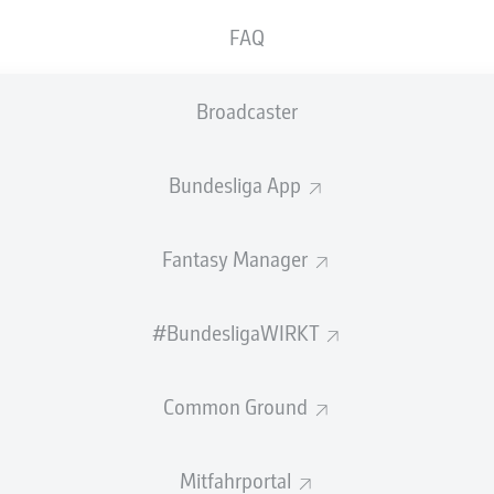
0
Gelbe Karten
FAQ
Einsätze
Broadcaster
Sprints
Intensive Läufe
Bundesliga App
Laufdistanz (km)
Fantasy Manager
Speed (km/h)
#BundesligaWIRKT
Flanken
NOCH MEHR BUNDESLIGA IN 
Common Ground
Mitfahrportal
Empfohlener redaktioneller Inhalt von
JWPlayer