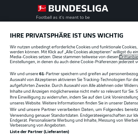
Football as it's meant to be
Offizielle Partner
IHRE PRIVATSPHÄRE IST UNS WICHTIG
Wir nutzen unbedingt erforderliche Cookies und funktionale Cookies,
werden können. Mit Klick auf „Alle Cookies akzeptieren“ willigst du 
Media-Cookies setzen. Diese stammen teilweise von diesen
Drittanbi
Einstellungen, in denen du auch deine Cookie-Präferenzen jederzeit
v
Wir und unsere
61
-Partner speichern und greifen auf personenbezo
Auswahl von Akzeptieren aktivieren Sie Tracking-Technologien für die
aufgeführten Zwecke. Durch Auswahl von Alle ablehnen oder Widerruf 
Inhalte und Anzeigen möglicherweise nicht mehr so relevant für Sie. 
Ihre Einwilligung zu widerrufen, indem Sie auf den Link Voreinstellu
unseres Website. Weitere Informationen finden Sie in unserer Datens
Wir und unsere Partner verarbeiten Daten, um Folgendes bereitz
Verwendung genauer Standortdaten. Endgeräteeigenschaften zur Ident
Endgerät. Personalisierte Werbung und Inhalte, Messung von Werbel
© 2026 Bundesliga-Gruppe GmbH
Verbesserung von Angeboten.
Liste der Partner (Lieferanten)