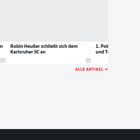
en
Robin Heußer schließt sich dem
1. Pokalrunde: Term
Karlsruher SC an
und Teilnehmer
ALLE ARTIKEL →