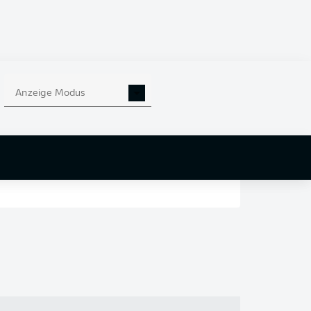
en
nd
Anzeige Modus
r