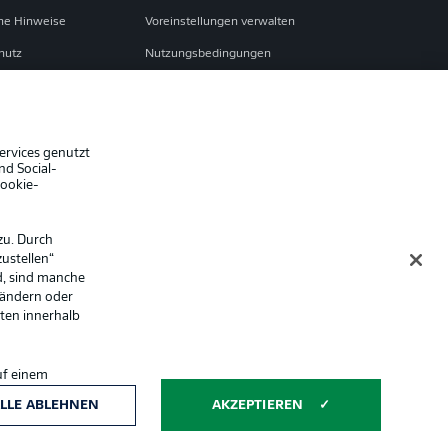
che Hinweise
Voreinstellungen verwalten
hutz
Nutzungsbedingungen
ster
Kontakt
Impressum
Spieler
ervices genutzt
nd Social-
er
AGB
Cookie-
zu. Durch
ustellen“
d, sind manche
 ändern oder
lten innerhalb
uf einem
ntwicklung und
Anzeige Modus
LLE ABLEHNEN
AKZEPTIEREN