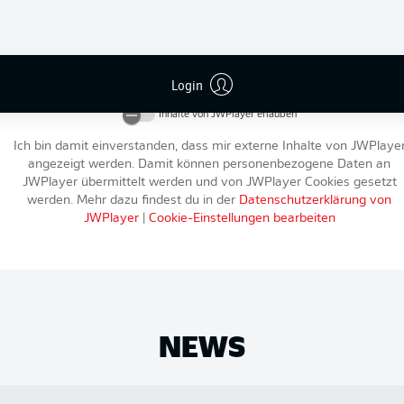
An dieser Stelle findest du einen externen Inhalt von
JWPlayer
, der d
Artikel ergänzt. Du kannst ihn dir mit einem Klick anzeigen lassen u
Login
wieder ausblenden.
Inhalte von
JWPlayer
erlauben
Ich bin damit einverstanden, dass mir externe Inhalte von
JWPlaye
angezeigt werden. Damit können personenbezogene Daten an
JWPlayer
übermittelt werden und von
JWPlayer
Cookies gesetzt
werden. Mehr dazu findest du in der
Datenschutzerklärung von
JWPlayer
|
Cookie-Einstellungen bearbeiten
NEWS