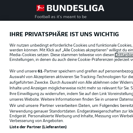
Football as it's meant to be
Offizielle Partner
IHRE PRIVATSPHÄRE IST UNS WICHTIG
Wir nutzen unbedingt erforderliche Cookies und funktionale Cookies,
werden können. Mit Klick auf „Alle Cookies akzeptieren“ willigst du 
Media-Cookies setzen. Diese stammen teilweise von diesen
Drittanbi
Einstellungen, in denen du auch deine Cookie-Präferenzen jederzeit
v
Wir und unsere
61
-Partner speichern und greifen auf personenbezo
Auswahl von Akzeptieren aktivieren Sie Tracking-Technologien für die
aufgeführten Zwecke. Durch Auswahl von Alle ablehnen oder Widerruf 
Inhalte und Anzeigen möglicherweise nicht mehr so relevant für Sie. 
Ihre Einwilligung zu widerrufen, indem Sie auf den Link Voreinstellu
unseres Website. Weitere Informationen finden Sie in unserer Datens
Wir und unsere Partner verarbeiten Daten, um Folgendes bereitz
Verwendung genauer Standortdaten. Endgeräteeigenschaften zur Ident
Endgerät. Personalisierte Werbung und Inhalte, Messung von Werbel
© 2026 Bundesliga-Gruppe GmbH
Verbesserung von Angeboten.
Liste der Partner (Lieferanten)