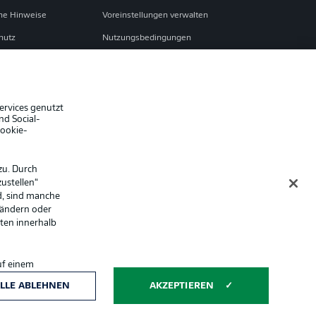
che Hinweise
Voreinstellungen verwalten
hutz
Nutzungsbedingungen
Jobs
sum
Partner
Liveticker
ervices genutzt
nd Social-
Cookie-
zu. Durch
ustellen“
d, sind manche
 ändern oder
lten innerhalb
uf einem
ntwicklung und
Anzeige Modus
LLE ABLEHNEN
AKZEPTIEREN