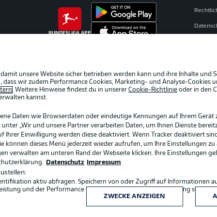
Rechtli
Datensc
BUNDESLIGA APP
Kontakt
Impres
Spieler
 damit unsere Website sicher betrieben werden kann und ihre Inhalte und S
ein, dass wir zudem Performance Cookies, Marketing- und Analyse-Cookies u
AGB
etern
. Weitere Hinweise findest du in unserer
Cookie-Richtlinie
oder in den 
erwalten kannst.
gene Daten wie Browserdaten oder eindeutige Kennungen auf Ihrem Gerät 
 unter „Wir und unsere Partner verarbeiten Daten, um Ihnen Dienste bereitz
Ihrer Einwilligung werden diese deaktiviert. Wenn Tracker deaktiviert sin
Sie können dieses Menü jederzeit wieder aufrufen, um Ihre Einstellungen zu
ngen verwalten am unteren Rand der Webseite klicken. Ihre Einstellungen ge
chutzerklärung.
Datenschutz
Impressum
ustellen:
ifikation aktiv abfragen. Speichern von oder Zugriff auf Informationen a
Sprachauswahl
eistung und der Performance von Inhalten, Zielgruppenforschung sowie E
Deutsch
ZWECKE ANZEIGEN
A