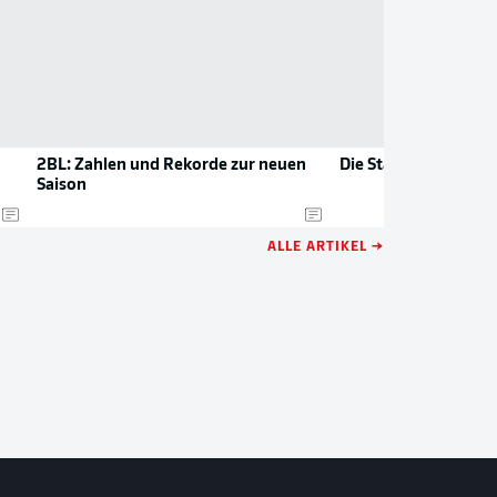
2BL: Zahlen und Rekorde zur neuen
Die Stars der 2. Bund
Saison
ALLE ARTIKEL →