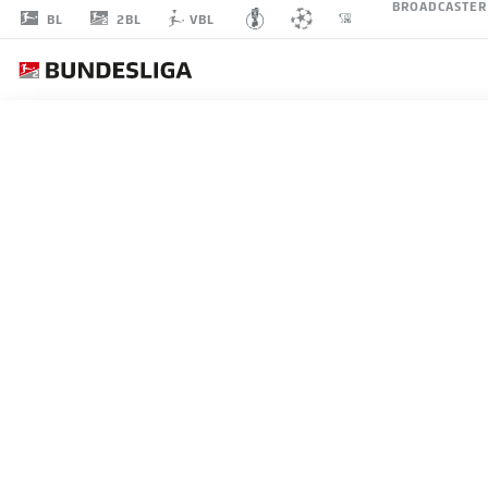
BROADCASTER
2BL
BL
VBL
JULIAN
EITSCHBERGER
42
VERTEIDIGUNG
HERTHA BSC
STATISTIK SAISON 2022/2023
TORE