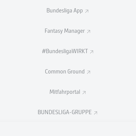
0
Gelbe Karten
Bundesliga App
Einsätze
Fantasy Manager
Sprints
Intensive Läufe
#BundesligaWIRKT
Laufdistanz (km)
Common Ground
Speed (km/h)
Mitfahrportal
Flanken
NOCH MEHR BUNDESLIGA IN 
BUNDESLIGA-GRUPPE
Empfohlener redaktioneller Inhalt von
JWPlayer