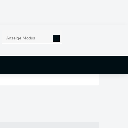
en
nd
Anzeige Modus
r