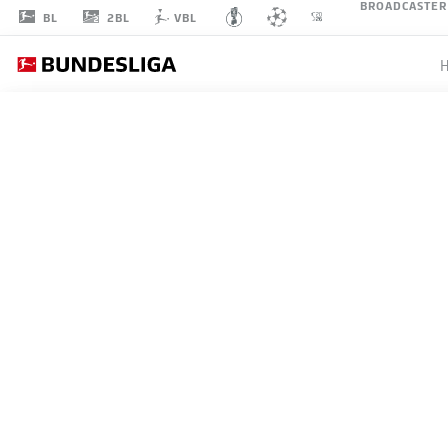
BROADCASTER
2BL
BL
VBL
FABIO
SILVA
21
ANGRIFF
BORUSSIA DORTMUND
STATISTIK SAISON 2026/2027
TORE
MITS