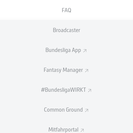
0
Gelbe Karten
FAQ
Einsätze
Broadcaster
Sprints
Intensive Läufe
Bundesliga App
Laufdistanz (km)
Fantasy Manager
Speed (km/h)
#BundesligaWIRKT
Flanken
NOCH MEHR BUNDESLIGA IN 
Common Ground
Mitfahrportal
Empfohlener redaktioneller Inhalt von
JWPlayer