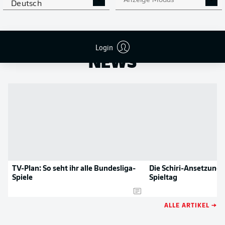
Anzeige Modus
Deutsch
NOCH MEHR BUNDESLIGA
APP STORE
GOOGLE PLAY
IN DER APP!
Login
NEWS
TV-Plan: So seht ihr alle Bundesliga-
Die Schiri-Ansetzunge
Spiele
Spieltag
ALLE ARTIKEL →