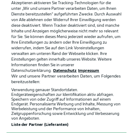
Akzeptieren aktivieren Sie Tracking-Technologien für die
unter „Wir und unsere Partner verarbeiten Daten, um Ihnen
Dienste bereitzustellen“ aufgeführten Zwecke. Durch Auswahl
Rechtliche Hinweise
Voreinstellungen verwalten
von Alle ablehnen oder Widerruf Ihrer Einwilligung werden
diese deaktiviert. Wenn Tracker deaktiviert sind, sind manche
Datenschutz
Nutzungsbedingungen
Inhalte und Anzeigen möglicherweise nicht mehr so relevant
Kontakt
Jobs
für Sie. Sie können dieses Menü jederzeit wieder aufrufen, um
Ihre Einstellungen zu ändern oder Ihre Einwilligung zu
Impressum
Partner
widerrufen, indem Sie auf den Link Voreinstellungen
verwalten am unteren Rand der Webseite klicken. Ihre
Spieler
Liveticker
Einstellungen gelten innerhalb unseres Website. Weitere
AGB
Informationen finden Sie in unserer
Datenschutzerklärung.
Datenschutz
Impressum
Wir und unsere Partner verarbeiten Daten, um Folgendes
bereitzustellen:
Verwendung genauer Standortdaten.
Endgeräteeigenschaften zur Identifikation aktiv abfragen.
Speichern von oder Zugriff auf Informationen auf einem
Endgerät. Personalisierte Werbung und Inhalte, Messung von
Werbeleistung und der Performance von Inhalten,
Zielgruppenforschung sowie Entwicklung und Verbesserung
von Angeboten.
© 2026 Bundesliga-Gruppe GmbH
Liste der Partner (Lieferanten)