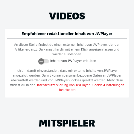
VIDEOS
Empfohlener redaktioneller Inhalt von
JWPlayer
An dieser Stelle findest du einen externen Inhalt von
JWPlayer
, der den
Artikel ergänzt. Du kannst ihn dir mit einem Klick anzeigen lassen und
wieder ausblenden.
Inhalte von
JWPlayer
erlauben
Ich bin damit einverstanden, dass mir externe Inhalte von
JWPlayer
angezeigt werden. Damit können personenbezogene Daten an
JWPlayer
übermittelt werden und von
JWPlayer
Cookies gesetzt werden. Mehr dazu
findest du in der
Datenschutzerklärung von
JWPlayer
|
Cookie-Einstellungen
bearbeiten
MITSPIELER