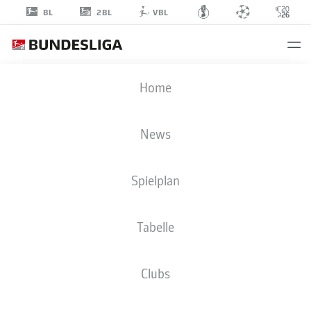
2BL
BL
VBL
ARTEM
Home
ZALOHA
49
News
Spielplan
TORHÜTER
Tabelle
DSC ARMINIA BIELEFELD
STATISTIK SAISON 2026/2027
TORE
MITSPIELER
Clubs