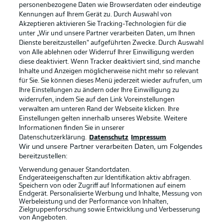
personenbezogene Daten wie Browserdaten oder eindeutige
Kennungen auf Ihrem Gerät zu. Durch Auswahl von
Akzeptieren aktivieren Sie Tracking-Technologien für die
unter „Wir und unsere Partner verarbeiten Daten, um Ihnen
Dienste bereitzustellen“ aufgeführten Zwecke. Durch Auswahl
Rechtliche Hinweise
Voreinstellungen verwalten
von Alle ablehnen oder Widerruf Ihrer Einwilligung werden
diese deaktiviert. Wenn Tracker deaktiviert sind, sind manche
Datenschutz
Nutzungsbedingungen
Inhalte und Anzeigen möglicherweise nicht mehr so relevant
Broadcaster
Kontakt
für Sie. Sie können dieses Menü jederzeit wieder aufrufen, um
Ihre Einstellungen zu ändern oder Ihre Einwilligung zu
Jobs
Impressum
widerrufen, indem Sie auf den Link Voreinstellungen
verwalten am unteren Rand der Webseite klicken. Ihre
Partner
Spieler
Einstellungen gelten innerhalb unseres Website. Weitere
Liveticker
AGB
Informationen finden Sie in unserer
Datenschutzerklärung.
Datenschutz
Impressum
Wir und unsere Partner verarbeiten Daten, um Folgendes
bereitzustellen:
Verwendung genauer Standortdaten.
Endgeräteeigenschaften zur Identifikation aktiv abfragen.
Speichern von oder Zugriff auf Informationen auf einem
Endgerät. Personalisierte Werbung und Inhalte, Messung von
Werbeleistung und der Performance von Inhalten,
Zielgruppenforschung sowie Entwicklung und Verbesserung
von Angeboten.