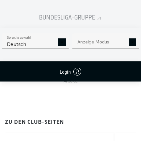
ZU DEN SPIELER-SEITEN
BUNDESLIGA-GRUPPE
5
MAXIMILIAN
BAUER
Sprachauswahl
Anzeige Modus
Deutsch
VERTEIDIGUNG
DSC ARMINIA BIELEFELD
Login
Anzeige
ZU DEN CLUB-SEITEN