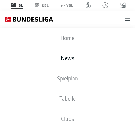
2BL
BL
VBL
Anzeige
Home
News
Maximilian Bauer wechselt fest zum DSC Arminia Bielefeld
- ©
IMAGO/Revierfoto
Spielplan
Tabelle
Clubs