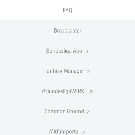
zum Einsatz. Nach dem gesicherten
FAQ
Klassenerhalt der Ostwestfalen greift nun die
vertraglich vereinbarte Kaufpflicht.
Broadcaster
Bauer war zur Saison 2022/23 ablösefrei von der SpVgg
Greuther Fürth zum FCA gewechselt. Für die Rot-Grün-
Weißen absolvierte er insgesamt 55 Pflichtspiele, in
Bundesliga App
denen ihm ein Tor und eine Vorlage gelangen. Besonders
in Erinnerung bleibt sein verwandelter entscheidender
Fantasy Manager
Elfmeter im Elfmeterschießen des Pokal-Achtelfinals
2023/24 beim Karlsruher SC.
Bereits vor seiner Leihe nach Bielefeld hatte Bauer in
#BundesligaWIRKT
der Rückrunde 2024/25 auf Leihbasis für den 1. FC
Kaiserslautern gespielt. Nun setzt er seinen Weg
Common Ground
dauerhaft in der 2. Bundesliga fort.
Quelle:
FC Augsburg
Mitfahrportal