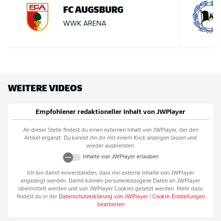
FC AUGSBURG
WWK ARENA
WEITERE VIDEOS
Empfohlener redaktioneller Inhalt von
JWPlayer
An dieser Stelle findest du einen externen Inhalt von
JWPlayer
, der den
Artikel ergänzt. Du kannst ihn dir mit einem Klick anzeigen lassen und
wieder ausblenden.
Inhalte von
JWPlayer
erlauben
Ich bin damit einverstanden, dass mir externe Inhalte von
JWPlayer
angezeigt werden. Damit können personenbezogene Daten an
JWPlayer
übermittelt werden und von
JWPlayer
Cookies gesetzt werden. Mehr dazu
findest du in der
Datenschutzerklärung von
JWPlayer
|
Cookie-Einstellungen
bearbeiten