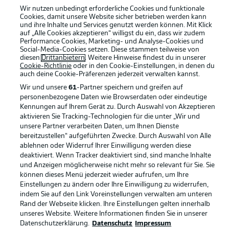
Wir nutzen unbedingt erforderliche Cookies und funktionale
Cookies, damit unsere Website sicher betrieben werden kann
und ihre Inhalte und Services genutzt werden können. Mit Klick
auf „Alle Cookies akzeptieren“ willigst du ein, dass wir zudem
Performance Cookies, Marketing- und Analyse-Cookies und
Social-Media-Cookies setzen. Diese stammen teilweise von
Rechtliche Hinweise
Voreinstellungen verwalten
diesen
Drittanbietern
. Weitere Hinweise findest du in unserer
Cookie-Richtlinie
oder in den Cookie-Einstellungen, in denen du
Datenschutz
Nutzungsbedingungen
auch deine Cookie-Präferenzen jederzeit
verwalten kannst.
Kontakt
Jobs
Wir und unsere
61
-Partner speichern und greifen auf
personenbezogene Daten wie Browserdaten oder eindeutige
Impressum
Partner
Kennungen auf Ihrem Gerät zu. Durch Auswahl von Akzeptieren
aktivieren Sie Tracking-Technologien für die unter „Wir und
Spieler
Liveticker
unsere Partner verarbeiten Daten, um Ihnen Dienste
AGB
bereitzustellen“ aufgeführten Zwecke. Durch Auswahl von Alle
ablehnen oder Widerruf Ihrer Einwilligung werden diese
deaktiviert. Wenn Tracker deaktiviert sind, sind manche Inhalte
und Anzeigen möglicherweise nicht mehr so relevant für Sie. Sie
können dieses Menü jederzeit wieder aufrufen, um Ihre
Einstellungen zu ändern oder Ihre Einwilligung zu widerrufen,
indem Sie auf den Link Voreinstellungen verwalten am unteren
Rand der Webseite klicken. Ihre Einstellungen gelten innerhalb
unseres Website. Weitere Informationen finden Sie in unserer
Datenschutzerklärung.
Datenschutz
Impressum