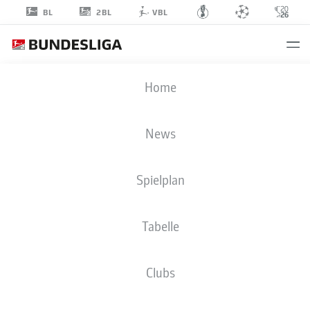
2BL
BL
VBL
ANDREAS
Home
BOUCHALAKIS
5
News
Spielplan
MITTELFELD
Tabelle
HERTHA BSC
STATISTIK SAISON 2025/2026
TORE
Clubs