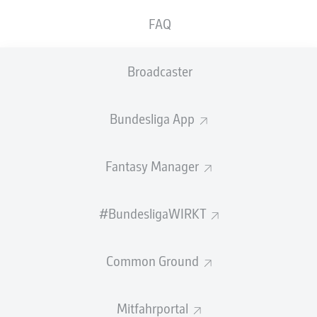
FAQ
BANK
Broadcaster
TORHÜTER
Bundesliga App
Alexander Schwolow
Fantasy Manager
VERTEIDIGUNG
#BundesligaWIRKT
Oluwaseun Ogbemudia
Common Ground
Mitfahrportal