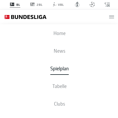
2BL
BL
VBL
FCU
-
SVW
Home
FCU
SVW
2
2
News
Spielplan
LIVE
NEWS
AUFSTELLUNGEN
STATISTIKEN
TABELLE
Tabelle
3-3-2-2
3-3-2-2
Clubs
STARTELF
1. FC UNION BERLIN