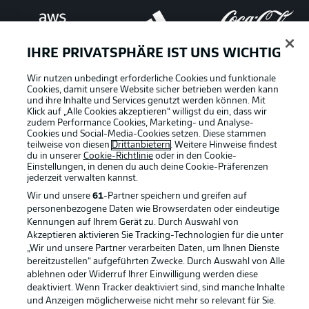
IHRE PRIVATSPHÄRE IST UNS WICHTIG
Wir nutzen unbedingt erforderliche Cookies und funktionale
Cookies, damit unsere Website sicher betrieben werden kann
und ihre Inhalte und Services genutzt werden können. Mit
Klick auf „Alle Cookies akzeptieren“ willigst du ein, dass wir
zudem Performance Cookies, Marketing- und Analyse-
Cookies und Social-Media-Cookies setzen. Diese stammen
teilweise von diesen
Drittanbietern
. Weitere Hinweise findest
du in unserer
Cookie-Richtlinie
oder in den Cookie-
Einstellungen, in denen du auch deine Cookie-Präferenzen
jederzeit
verwalten kannst.
Wir und unsere
61
-Partner speichern und greifen auf
personenbezogene Daten wie Browserdaten oder eindeutige
Kennungen auf Ihrem Gerät zu. Durch Auswahl von
Rechtliche Hinweise
Voreinstellungen verwalten
Akzeptieren aktivieren Sie Tracking-Technologien für die unter
„Wir und unsere Partner verarbeiten Daten, um Ihnen Dienste
Datenschutz
Nutzungsbedingungen
bereitzustellen“ aufgeführten Zwecke. Durch Auswahl von Alle
ablehnen oder Widerruf Ihrer Einwilligung werden diese
Broadcaster
Kontakt
deaktiviert. Wenn Tracker deaktiviert sind, sind manche Inhalte
Jobs
Impressum
und Anzeigen möglicherweise nicht mehr so relevant für Sie.