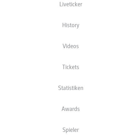
Liveticker
Andrej Ilić
Benedict Hollerbach
History
Videos
Janik Haberer
András Schäfer
Tickets
Tom Rothe
Rani Khedira
Christopher Trimmel
Statistiken
Kevin Vogt
Leopold Querfeld
Danilho Doekhi
Awards
Spieler
Frederik Rønnow