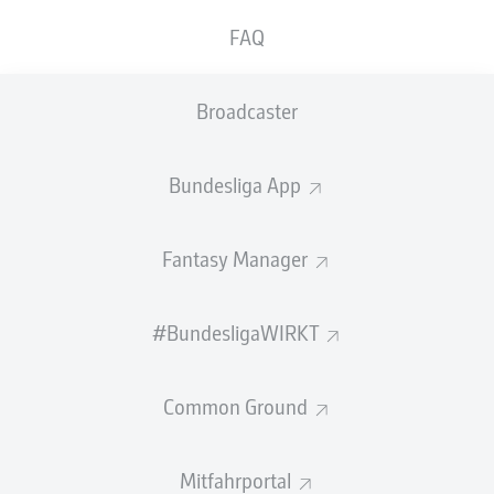
GEW.
GEW.
FAQ
ZWEIKÄMPFE
KOPFDUELLE
0
0
Broadcaster
Begangene Fouls
0
Bundesliga App
Gelbe Karten
0
Einsätze
0
Fantasy Manager
Sprints
0
#BundesligaWIRKT
Intensive Läufe
0
Common Ground
Laufdistanz (km)
0
Speed (km/h)
0
Mitfahrportal