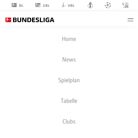
2BL
BL
VBL
AMOS
Home
PIEPER
5
News
Spielplan
VERTEIDIGUNG
Tabelle
SV WERDER BREMEN
STATISTIK SAISON 2026/2027
TORE
MITSPIELER
Clubs