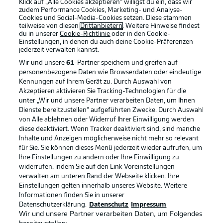
Klick auf „Alle Cookies akzeptieren“ willigst du ein, dass wir
zudem Performance Cookies, Marketing- und Analyse-
Cookies und Social-Media-Cookies setzen. Diese stammen
teilweise von diesen
Drittanbietern
. Weitere Hinweise findest
du in unserer
Cookie-Richtlinie
oder in den Cookie-
Einstellungen, in denen du auch deine Cookie-Präferenzen
jederzeit
verwalten kannst.
Wir und unsere
61
-Partner speichern und greifen auf
personenbezogene Daten wie Browserdaten oder eindeutige
Kennungen auf Ihrem Gerät zu. Durch Auswahl von
Akzeptieren aktivieren Sie Tracking-Technologien für die
unter „Wir und unsere Partner verarbeiten Daten, um Ihnen
Dienste bereitzustellen“ aufgeführten Zwecke. Durch Auswahl
Rechtliche Hinweise
Voreinstellungen verwalten
von Alle ablehnen oder Widerruf Ihrer Einwilligung werden
diese deaktiviert. Wenn Tracker deaktiviert sind, sind manche
Datenschutz
Nutzungsbedingungen
Inhalte und Anzeigen möglicherweise nicht mehr so relevant
Broadcaster
Kontakt
für Sie. Sie können dieses Menü jederzeit wieder aufrufen, um
Ihre Einstellungen zu ändern oder Ihre Einwilligung zu
Jobs
Impressum
widerrufen, indem Sie auf den Link Voreinstellungen
verwalten am unteren Rand der Webseite klicken. Ihre
Partner
Spieler
Einstellungen gelten innerhalb unseres Website. Weitere
Liveticker
AGB
Informationen finden Sie in unserer
Datenschutzerklärung.
Datenschutz
Impressum
Wir und unsere Partner verarbeiten Daten, um Folgendes