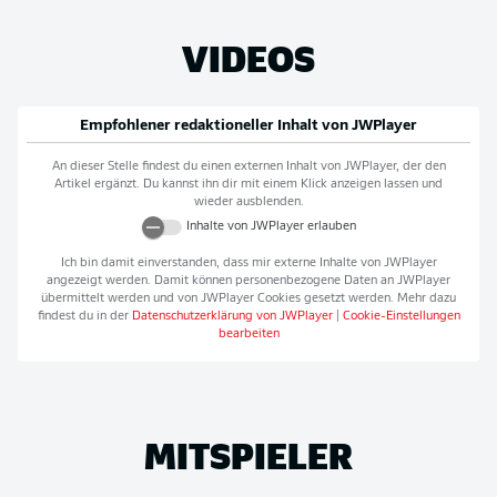
VIDEOS
Empfohlener redaktioneller Inhalt von
JWPlayer
An dieser Stelle findest du einen externen Inhalt von
JWPlayer
, der den
Artikel ergänzt. Du kannst ihn dir mit einem Klick anzeigen lassen und
wieder ausblenden.
Inhalte von
JWPlayer
erlauben
Ich bin damit einverstanden, dass mir externe Inhalte von
JWPlayer
angezeigt werden. Damit können personenbezogene Daten an
JWPlayer
übermittelt werden und von
JWPlayer
Cookies gesetzt werden. Mehr dazu
findest du in der
Datenschutzerklärung von
JWPlayer
|
Cookie-Einstellungen
bearbeiten
MITSPIELER