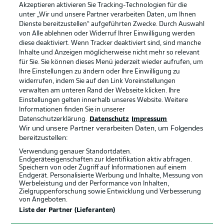
Akzeptieren aktivieren Sie Tracking-Technologien für die
unter „Wir und unsere Partner verarbeiten Daten, um Ihnen
Dienste bereitzustellen“ aufgeführten Zwecke. Durch Auswahl
Rechtliche Hinweise
Voreinstellungen verwalten
von Alle ablehnen oder Widerruf Ihrer Einwilligung werden
diese deaktiviert. Wenn Tracker deaktiviert sind, sind manche
Datenschutz
Nutzungsbedingungen
Inhalte und Anzeigen möglicherweise nicht mehr so relevant
Broadcaster
Kontakt
für Sie. Sie können dieses Menü jederzeit wieder aufrufen, um
Ihre Einstellungen zu ändern oder Ihre Einwilligung zu
Jobs
Impressum
widerrufen, indem Sie auf den Link Voreinstellungen
verwalten am unteren Rand der Webseite klicken. Ihre
Partner
Spieler
Einstellungen gelten innerhalb unseres Website. Weitere
Liveticker
AGB
Informationen finden Sie in unserer
Datenschutzerklärung.
Datenschutz
Impressum
Wir und unsere Partner verarbeiten Daten, um Folgendes
bereitzustellen:
Verwendung genauer Standortdaten.
Endgeräteeigenschaften zur Identifikation aktiv abfragen.
Speichern von oder Zugriff auf Informationen auf einem
Endgerät. Personalisierte Werbung und Inhalte, Messung von
Werbeleistung und der Performance von Inhalten,
Zielgruppenforschung sowie Entwicklung und Verbesserung
von Angeboten.
© 2026 Bundesliga-Gruppe GmbH
Liste der Partner (Lieferanten)