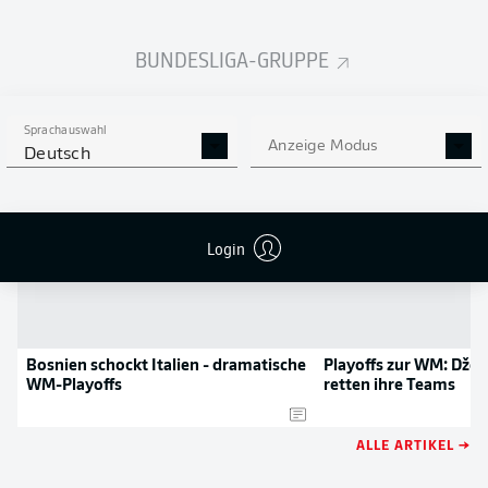
NOCH MEHR BUNDESLIGA
APP STORE
GOOGLE PLAY
IN DER APP!
BUNDESLIGA-GRUPPE
NEWS
Sprachauswahl
Anzeige Modus
Deutsch
Login
Bosnien schockt Italien - dramatische
Playoffs zur WM: Džek
WM-Playoffs
retten ihre Teams
ALLE ARTIKEL →