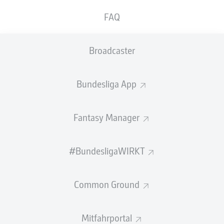
ABGEWEHRTE
EIGENTORE
PÄSSE
FAQ
SCHÜSSE
0
0
0
Broadcaster
Einsätze
0
Bundesliga App
Sprints
0
Intensive Läufe
0
Fantasy Manager
Laufdistanz (km)
0
#BundesligaWIRKT
Speed (km/h)
0
Common Ground
Begangene Fouls
0
Gelbe Karten
0
Mitfahrportal