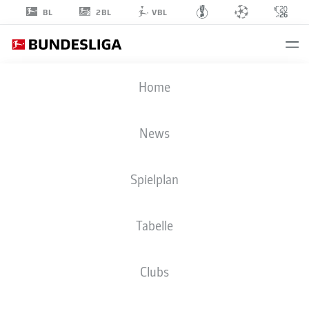
2BL
BL
VBL
FREDERIK
Home
RØNNOW
1
News
Spielplan
TORHÜTER
Tabelle
1. FC UNION BERLIN
STATISTIK SAISON 2026/2027
TORE
MITSPIELER
Clubs