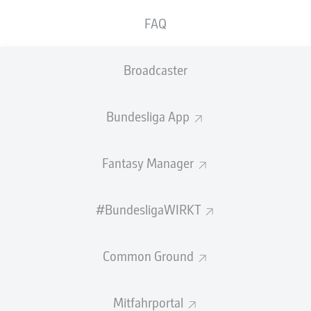
GEW.
GEW.
FAQ
ZWEIKÄMPFE
KOPFDUELLE
0
0
Broadcaster
Begangene Fouls
0
Bundesliga App
Gelbe Karten
0
Einsätze
0
Fantasy Manager
Sprints
0
#BundesligaWIRKT
Intensive Läufe
0
Common Ground
Laufdistanz (km)
0
Speed (km/h)
0
Mitfahrportal