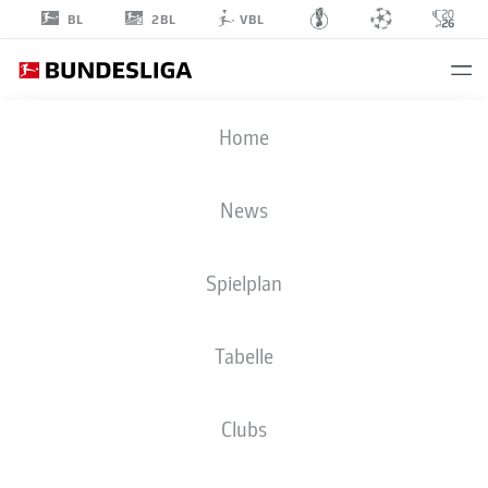
2BL
BL
VBL
MARIN
Home
LJUBICIC
27
News
Spielplan
ANGRIFF
Tabelle
1. FC UNION BERLIN
STATISTIK SAISON 2026/2027
TORE
MITSPIELER
Clubs