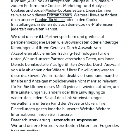
Klick auf „Alle Cookies akzeptieren“ willigst du ein, dass wir
zudem Performance Cookies, Marketing- und Analyse-
Cookies und Social-Media-Cookies setzen. Diese stammen
teilweise von diesen
Drittanbietern
. Weitere Hinweise findest
du in unserer
Cookie-Richtlinie
oder in den Cookie-
Einstellungen, in denen du auch deine Cookie-Präferenzen
jederzeit
verwalten kannst.
Wir und unsere
61
-Partner speichern und greifen auf
personenbezogene Daten wie Browserdaten oder eindeutige
Kennungen auf Ihrem Gerät zu. Durch Auswahl von
Akzeptieren aktivieren Sie Tracking-Technologien für die
unter „Wir und unsere Partner verarbeiten Daten, um Ihnen
Dienste bereitzustellen“ aufgeführten Zwecke. Durch Auswahl
Rechtliche Hinweise
Voreinstellungen verwalten
von Alle ablehnen oder Widerruf Ihrer Einwilligung werden
diese deaktiviert. Wenn Tracker deaktiviert sind, sind manche
Datenschutz
Nutzungsbedingungen
Inhalte und Anzeigen möglicherweise nicht mehr so relevant
Broadcaster
Kontakt
für Sie. Sie können dieses Menü jederzeit wieder aufrufen, um
Ihre Einstellungen zu ändern oder Ihre Einwilligung zu
Jobs
Impressum
widerrufen, indem Sie auf den Link Voreinstellungen
verwalten am unteren Rand der Webseite klicken. Ihre
Partner
Spieler
Einstellungen gelten innerhalb unseres Website. Weitere
Liveticker
AGB
Informationen finden Sie in unserer
Datenschutzerklärung.
Datenschutz
Impressum
Wir und unsere Partner verarbeiten Daten, um Folgendes