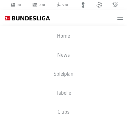
2BL
BL
VBL
LÁSZLÓ
Home
BÉNES
20
News
Spielplan
MITTELFELD
Tabelle
1. FC UNION BERLIN
STATISTIK SAISON 2025/2026
TORE
Clubs