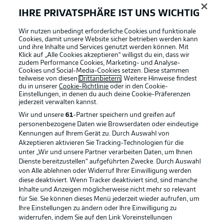
IHRE PRIVATSPHÄRE IST UNS WICHTIG
Wir nutzen unbedingt erforderliche Cookies und funktionale
Cookies, damit unsere Website sicher betrieben werden kann
und ihre Inhalte und Services genutzt werden können. Mit
Klick auf „Alle Cookies akzeptieren“ willigst du ein, dass wir
zudem Performance Cookies, Marketing- und Analyse-
Cookies und Social-Media-Cookies setzen. Diese stammen
teilweise von diesen
Drittanbietern
. Weitere Hinweise findest
du in unserer
Cookie-Richtlinie
oder in den Cookie-
Einstellungen, in denen du auch deine Cookie-Präferenzen
jederzeit
verwalten kannst.
Wir und unsere
61
-Partner speichern und greifen auf
personenbezogene Daten wie Browserdaten oder eindeutige
Kennungen auf Ihrem Gerät zu. Durch Auswahl von
Akzeptieren aktivieren Sie Tracking-Technologien für die
unter „Wir und unsere Partner verarbeiten Daten, um Ihnen
Dienste bereitzustellen“ aufgeführten Zwecke. Durch Auswahl
Rechtliche Hinweise
Voreinstellungen verwalten
von Alle ablehnen oder Widerruf Ihrer Einwilligung werden
diese deaktiviert. Wenn Tracker deaktiviert sind, sind manche
Datenschutz
Nutzungsbedingungen
Inhalte und Anzeigen möglicherweise nicht mehr so relevant
Broadcaster
Kontakt
für Sie. Sie können dieses Menü jederzeit wieder aufrufen, um
Ihre Einstellungen zu ändern oder Ihre Einwilligung zu
Jobs
Impressum
widerrufen, indem Sie auf den Link Voreinstellungen