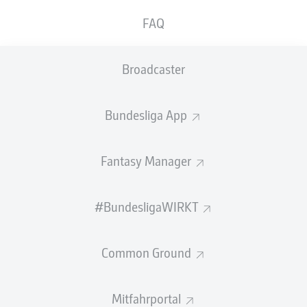
FAQ
GEW.
GEW.
ZWEIKÄMPFE
KOPFDUELLE
0
0
Broadcaster
Begangene Fouls
0
Bundesliga App
Gelbe Karten
0
Fantasy Manager
Einsätze
0
Sprints
0
#BundesligaWIRKT
Intensive Läufe
0
Common Ground
Laufdistanz (km)
0
Mitfahrportal
Speed (km/h)
0