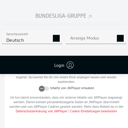
Flanken
0
BUNDESLIGA-GRUPPE
NOCH MEHR BUNDESLIGA
APP STORE
GOOGLE PLAY
IN DER APP!
Sprachauswahl
Anzeige Modus
Deutsch
Empfohlener redaktioneller Inhalt von
JWPlayer
Login
An dieser Stelle findest du einen externen Inhalt von
JWPlayer
, der den Artikel
ergänzt. Du kannst ihn dir mit einem Klick anzeigen lassen und wieder
ausblenden.
Inhalte von
JWPlayer
erlauben
Ich bin damit einverstanden, dass mir externe Inhalte von
JWPlayer
angezeigt
werden. Damit können personenbezogene Daten an
JWPlayer
übermittelt
werden und von
JWPlayer
Cookies gesetzt werden. Mehr dazu findest du in der
Datenschutzerklärung von
JWPlayer
|
Cookie-Einstellungen bearbeiten