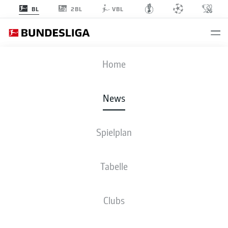
2BL
BL
VBL
Anzeige
Home
News
Diese Elf holte am 10. Spieltag die meisten Punkte
- © DFL
Spielplan
Tabelle
Clubs