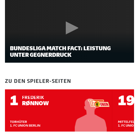
BUNDESLIGA MATCH FACT: LEISTUNG
UNTER GEGNERDRUCK
ZU DEN SPIELER-SEITEN
1
19
FREDERIK
RØNNOW
TORHÜTER
MITTELFELD
1. FC UNION BERLIN
1. FC UNION 