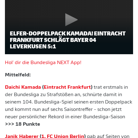
ELFER-DOPPELPACK KAMADA! EINTRACHT
FRANKFURT SCHLÄGT BAYER 04
LEVERKUSEN 5:1
Hol' dir die Bundesliga NEXT App!
Mittelfeld:
Daichi Kamada
(
Eintracht Frankfurt
)
trat erstmals in
der Bundesliga zu Strafstößen an, schnürte damit in
seinem 104. Bundesliga-Spiel seinen ersten Doppelpack
und kommt nun auf sechs Saisontreffer - schon jetzt
neuer persönlicher Rekord in einer Bundesliga-Saison
>>> 18 Punkte
Janik Haberer
(
1. FC Union Berlin
)
gab auf Seiten von