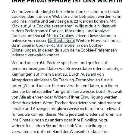
IHRE PRIVATSPHÄRE IST UNS WICHTIG
Wir nutzen unbedingt erforderliche Cookies und funktionale
Cookies, damit unsere Website sicher betrieben werden kann
und ihre Inhalte und Services genutzt werden können. Mit
Klick auf „Alle Cookies akzeptieren“ willigst du ein, dass wir
zudem Performance Cookies, Marketing- und Analyse-
Cookies und Social-Media-Cookies setzen. Diese stammen
teilweise von diesen
Drittanbietern
. Weitere Hinweise findest
du in unserer
Cookie-Richtlinie
oder in den Cookie-
Einstellungen, in denen du auch deine Cookie-Präferenzen
jederzeit
verwalten kannst.
Wir und unsere
61
-Partner speichern und greifen auf
personenbezogene Daten wie Browserdaten oder eindeutige
Kennungen auf Ihrem Gerät zu. Durch Auswahl von
Akzeptieren aktivieren Sie Tracking-Technologien für die
unter „Wir und unsere Partner verarbeiten Daten, um Ihnen
Dienste bereitzustellen“ aufgeführten Zwecke. Durch Auswahl
Rechtliche Hinweise
Voreinstellungen verwalten
von Alle ablehnen oder Widerruf Ihrer Einwilligung werden
diese deaktiviert. Wenn Tracker deaktiviert sind, sind manche
Datenschutz
Nutzungsbedingungen
Inhalte und Anzeigen möglicherweise nicht mehr so relevant
Broadcaster
Kontakt
für Sie. Sie können dieses Menü jederzeit wieder aufrufen, um
Ihre Einstellungen zu ändern oder Ihre Einwilligung zu
Jobs
Impressum
widerrufen, indem Sie auf den Link Voreinstellungen
verwalten am unteren Rand der Webseite klicken. Ihre
Partner
Spieler