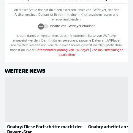
An dieser Stelle findest du einen externen Inhalt von
JWPlayer
, der den
Artikel ergänzt. Du kannst ihn dir mit einem Klick anzeigen lassen und
wieder ausblenden.
Inhalte von
JWPlayer
erlauben
Ich bin damit einverstanden, dass mir externe Inhalte von
JWPlayer
angezeigt werden. Damit können personenbezogene Daten an
JWPlayer
übermittelt werden und von
JWPlayer
Cookies gesetzt werden. Mehr dazu
findest du in der
Datenschutzerklärung von
JWPlayer
|
Cookie-Einstellungen
bearbeiten
WEITERE NEWS
Gnabry: Diese Fortschritte macht der
Gnabry arbeitet an s
Bayern-Star