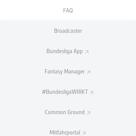
GEW.
GEW.
FAQ
ZWEIKÄMPFE
KOPFDUELLE
0
0
Broadcaster
Begangene Fouls
0
Bundesliga App
Gelbe Karten
0
Einsätze
0
Fantasy Manager
Sprints
0
#BundesligaWIRKT
Intensive Läufe
0
Common Ground
Laufdistanz (km)
0
Speed (km/h)
0
Mitfahrportal