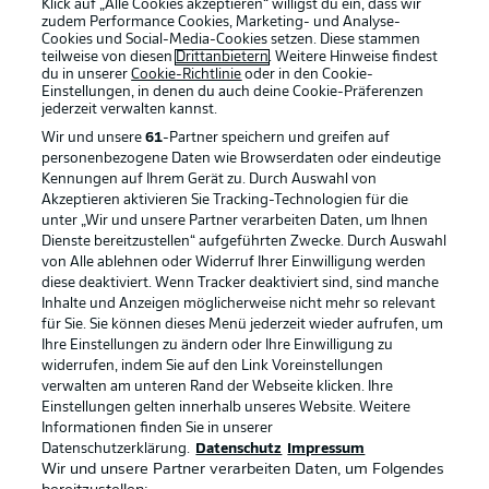
Klick auf „Alle Cookies akzeptieren“ willigst du ein, dass wir
zudem Performance Cookies, Marketing- und Analyse-
Cookies und Social-Media-Cookies setzen. Diese stammen
teilweise von diesen
Drittanbietern
. Weitere Hinweise findest
du in unserer
Cookie-Richtlinie
oder in den Cookie-
Einstellungen, in denen du auch deine Cookie-Präferenzen
jederzeit
verwalten kannst.
Wir und unsere
61
-Partner speichern und greifen auf
personenbezogene Daten wie Browserdaten oder eindeutige
Kennungen auf Ihrem Gerät zu. Durch Auswahl von
Akzeptieren aktivieren Sie Tracking-Technologien für die
unter „Wir und unsere Partner verarbeiten Daten, um Ihnen
Dienste bereitzustellen“ aufgeführten Zwecke. Durch Auswahl
Rechtliche Hinweise
Voreinstellungen verwalten
von Alle ablehnen oder Widerruf Ihrer Einwilligung werden
diese deaktiviert. Wenn Tracker deaktiviert sind, sind manche
Datenschutz
Nutzungsbedingungen
Inhalte und Anzeigen möglicherweise nicht mehr so relevant
Broadcaster
Kontakt
für Sie. Sie können dieses Menü jederzeit wieder aufrufen, um
Ihre Einstellungen zu ändern oder Ihre Einwilligung zu
Jobs
Impressum
widerrufen, indem Sie auf den Link Voreinstellungen
verwalten am unteren Rand der Webseite klicken. Ihre
Partner
Spieler
Einstellungen gelten innerhalb unseres Website. Weitere
Liveticker
AGB
Informationen finden Sie in unserer
Datenschutzerklärung.
Datenschutz
Impressum
Wir und unsere Partner verarbeiten Daten, um Folgendes