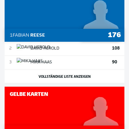
176
1
FABIAN
REESE
108
2
DAVID
HEROLD
90
3
MIKA
HAAS
VOLLSTÄNDIGE LISTE ANZEIGEN
GELBE KARTEN