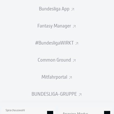
Bundesliga App
385
9
MARCUS
MATHISEN
380
10
LAURIN
ULRICH
Fantasy Manager
WENIGER
MEHR LADEN
ANZEIGEN
#BundesligaWIRKT
TORE
Common Ground
Mitfahrportal
19
1
NOEL
FUTKEU
BUNDESLIGA-GRUPPE
17
2
ISAC
LIDBERG
Sprachauswahl
17
2
MATEUSZ
ZUKOWSKI