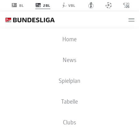
2BL
BL
VBL
2. BUNDESLIGA STATISTIKEN 2025-
Home
2026
News
BMF ZONE
Spielplan
Season
2025-2026
Tabelle
Clubs
GEWONNENE ZWEIKÄMPFE