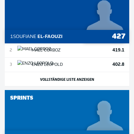
427
1
SOUFIANE
EL-FAOUZI
419.1
2
MAEL
CORBOZ
402.8
3
ENZO
LEOPOLD
VOLLSTÄNDIGE LISTE ANZEIGEN
SPRINTS