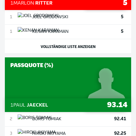
5
1
MARLON
RITTER
5
1
JOEL
GRODOWSKI
5
1
KENAN
KARAMAN
VOLLSTÄNDIGE LISTE ANZEIGEN
PASSQUOTE (%)
93.14
1
PAUL
JAECKEL
92.41
2
BORIS
TOMIAK
92.25
3
HIROKI
AKIYAMA