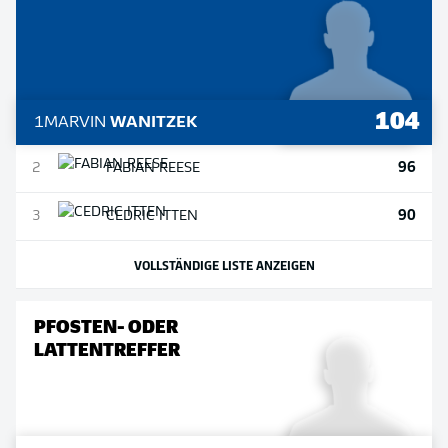
104
1
MARVIN
WANITZEK
96
2
FABIAN
REESE
90
3
CEDRIC
ITTEN
VOLLSTÄNDIGE LISTE ANZEIGEN
PFOSTEN- ODER
LATTENTREFFER