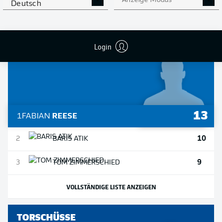
Anzeige Modus
Deutsch
VOLLSTÄNDIGE LISTE ANZEIGEN
Login
VORLAGEN
13
1
FABIAN
REESE
10
2
BARIS
ATIK
9
3
TOM
ZIMMERSCHIED
VOLLSTÄNDIGE LISTE ANZEIGEN
TORSCHÜSSE