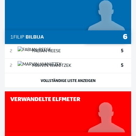
6
1
FILIP
BILBIJA
5
2
FABIAN
REESE
5
2
MARVIN
WANITZEK
VOLLSTÄNDIGE LISTE ANZEIGEN
VERWANDELTE ELFMETER