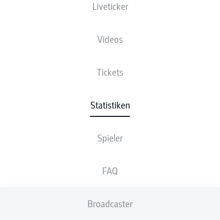
Liveticker
Videos
452
1
LAURIN
CURDA
Tickets
436
2
BERKAY
YILMAZ
427
3
SOUFIANE
EL-FAOUZI
Statistiken
419
4
LUKAS
PETKOV
Spieler
416
5
LUKA
LOCHOSHVILI
FAQ
410
6
BRANIMIR
HRGOTA
397
7
DAVID
HEROLD
Broadcaster
391
8
ADAM
MARKHIEV