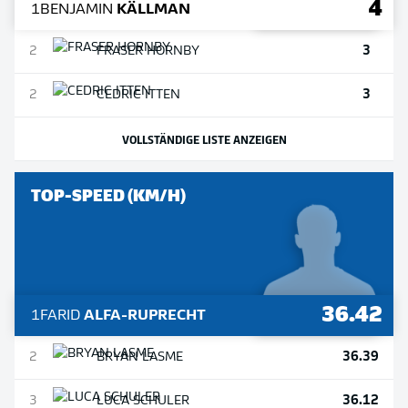
4
1
BENJAMIN
KÄLLMAN
3
2
FRASER
HORNBY
3
2
CEDRIC
ITTEN
VOLLSTÄNDIGE LISTE ANZEIGEN
TOP-SPEED (KM/H)
36.42
1
FARID
ALFA-RUPRECHT
36.39
2
BRYAN
LASME
36.12
3
LUCA
SCHULER