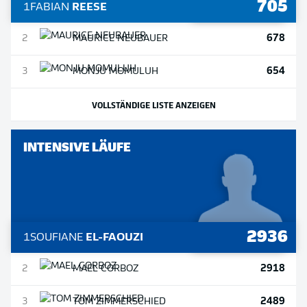
705
1
FABIAN
REESE
678
2
MAURICE
NEUBAUER
654
3
MONJU
MOMULUH
VOLLSTÄNDIGE LISTE ANZEIGEN
INTENSIVE LÄUFE
2936
1
SOUFIANE
EL-FAOUZI
2918
2
MAEL
CORBOZ
2489
3
TOM
ZIMMERSCHIED