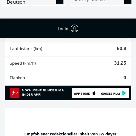
Anzeige Modus
Deutsch
Einsätze
8
Sprints
46
Login
Intensive Läufe
310
Laufdistanz (km)
60.8
Speed (km/h)
31.25
Flanken
0
NOCH MEHR BUNDESLIGA
APP STORE
GOOGLE PLAY
IN DER APP!
Empfohlener redaktioneller Inhalt von
JWPlayer