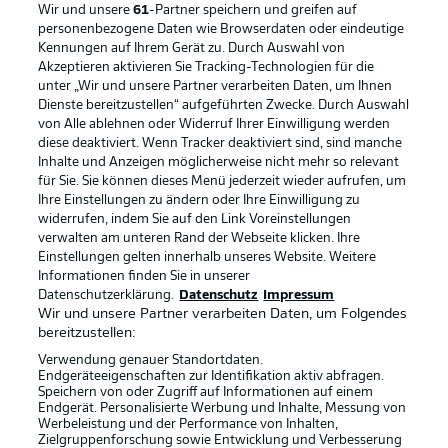
Wir und unsere
61
-Partner speichern und greifen auf
personenbezogene Daten wie Browserdaten oder eindeutige
Kennungen auf Ihrem Gerät zu. Durch Auswahl von
Akzeptieren aktivieren Sie Tracking-Technologien für die
unter „Wir und unsere Partner verarbeiten Daten, um Ihnen
Dienste bereitzustellen“ aufgeführten Zwecke. Durch Auswahl
Rechtliche Hinweise
Voreinstellungen verwalten
von Alle ablehnen oder Widerruf Ihrer Einwilligung werden
diese deaktiviert. Wenn Tracker deaktiviert sind, sind manche
Datenschutz
Nutzungsbedingungen
Inhalte und Anzeigen möglicherweise nicht mehr so relevant
Kontakt
Jobs
für Sie. Sie können dieses Menü jederzeit wieder aufrufen, um
Ihre Einstellungen zu ändern oder Ihre Einwilligung zu
Impressum
Partner
widerrufen, indem Sie auf den Link Voreinstellungen
verwalten am unteren Rand der Webseite klicken. Ihre
Spieler
Liveticker
Einstellungen gelten innerhalb unseres Website. Weitere
AGB
Informationen finden Sie in unserer
Datenschutzerklärung.
Datenschutz
Impressum
Wir und unsere Partner verarbeiten Daten, um Folgendes
bereitzustellen:
Verwendung genauer Standortdaten.
Endgeräteeigenschaften zur Identifikation aktiv abfragen.
Speichern von oder Zugriff auf Informationen auf einem
Endgerät. Personalisierte Werbung und Inhalte, Messung von
Werbeleistung und der Performance von Inhalten,
Zielgruppenforschung sowie Entwicklung und Verbesserung