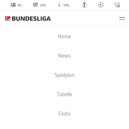
2BL
BL
VBL
JAVIER
Home
FERNANDEZ
33
News
Spielplan
MITTELFELD
Tabelle
1. FC NÜRNBERG
STATISTIK SAISON 2025/2026
TORE
Clubs