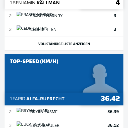
4
1
BENJAMIN
KÄLLMAN
3
2
FRASER
HORNBY
3
2
CEDRIC
ITTEN
VOLLSTÄNDIGE LISTE ANZEIGEN
TOP-SPEED (KM/H)
36.42
1
FARID
ALFA-RUPRECHT
36.39
2
BRYAN
LASME
36.12
3
LUCA
SCHULER