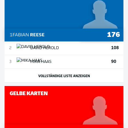
176
1
FABIAN
REESE
108
2
DAVID
HEROLD
90
3
MIKA
HAAS
VOLLSTÄNDIGE LISTE ANZEIGEN
GELBE KARTEN