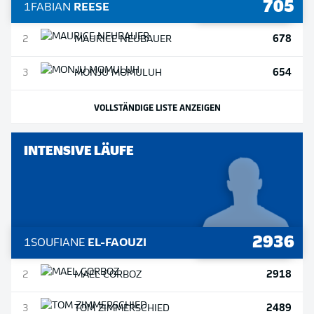
705
1
FABIAN
REESE
678
2
MAURICE
NEUBAUER
654
3
MONJU
MOMULUH
VOLLSTÄNDIGE LISTE ANZEIGEN
INTENSIVE LÄUFE
2936
1
SOUFIANE
EL-FAOUZI
2918
2
MAEL
CORBOZ
2489
3
TOM
ZIMMERSCHIED