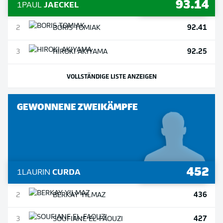
93.14
1
PAUL
JAECKEL
92.41
2
BORIS
TOMIAK
92.25
3
HIROKI
AKIYAMA
VOLLSTÄNDIGE LISTE ANZEIGEN
GEWONNENE ZWEIKÄMPFE
452
1
LAURIN
CURDA
436
2
BERKAY
YILMAZ
427
3
SOUFIANE
EL-FAOUZI