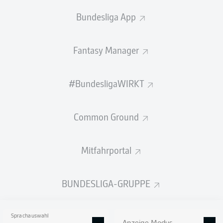
Bundesliga App
1
JAN
ELVEDI
1
FABIAN
NÜRNBERGER
Fantasy Manager
WENIGER
MEHR LADEN
ANZEIGEN
#BundesligaWIRKT
TORE
Common Ground
Mitfahrportal
19
1
NOEL
FUTKEU
BUNDESLIGA-GRUPPE
17
2
ISAC
LIDBERG
Sprachauswahl
17
2
MATEUSZ
ZUKOWSKI