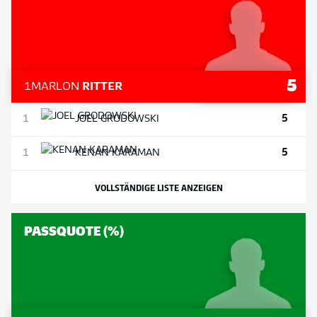
5
1
MARLON
RITTER
5
1
JOEL
GRODOWSKI
5
1
KENAN
KARAMAN
VOLLSTÄNDIGE LISTE ANZEIGEN
PASSQUOTE (%)