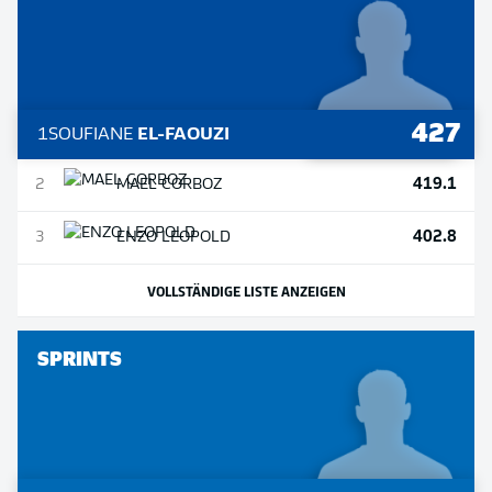
427
1
SOUFIANE
EL-FAOUZI
419.1
2
MAEL
CORBOZ
402.8
3
ENZO
LEOPOLD
VOLLSTÄNDIGE LISTE ANZEIGEN
SPRINTS