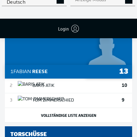
Anzeige Modus
Deutsch
VOLLSTÄNDIGE LISTE ANZEIGEN
Login
VORLAGEN
13
1
FABIAN
REESE
10
2
BARIS
ATIK
9
3
TOM
ZIMMERSCHIED
VOLLSTÄNDIGE LISTE ANZEIGEN
TORSCHÜSSE