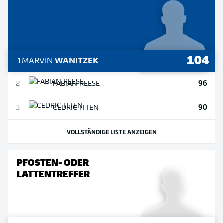
104
1
MARVIN
WANITZEK
96
2
FABIAN
REESE
90
3
CEDRIC
ITTEN
VOLLSTÄNDIGE LISTE ANZEIGEN
PFOSTEN- ODER
LATTENTREFFER