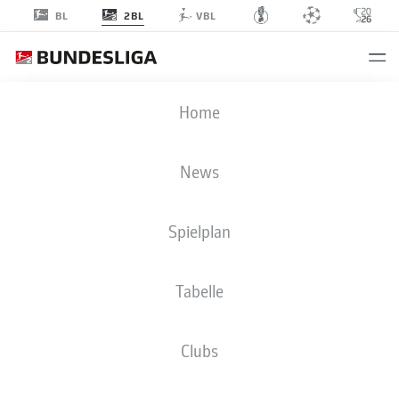
2BL
BL
VBL
2. BUNDESLIGA STATISTIKEN 2025-
Home
2026
News
BMF ZONE
Spielplan
Season
2025-2026
Tabelle
Clubs
EIGENTORE