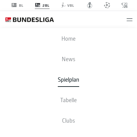
2BL
BL
VBL
SGD
-
BSC
Home
News
Spielplan
LIVE
NEWS
AUFSTELLUNGEN
STATISTIKEN
TABELLE
Tabelle
Clubs
Bleib am Ball