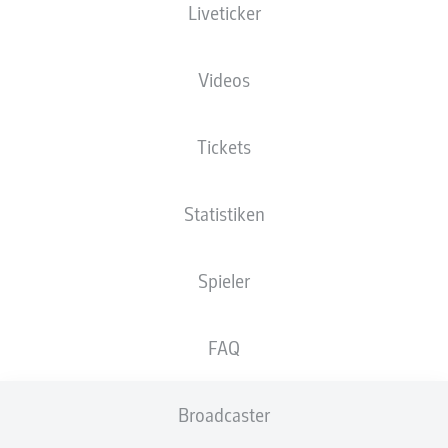
Liveticker
Die Startaufstellung wird 60 Minuten vor
Anpfiff veröffentlicht.
Videos
Tickets
Statistiken
Spieler
FAQ
Broadcaster