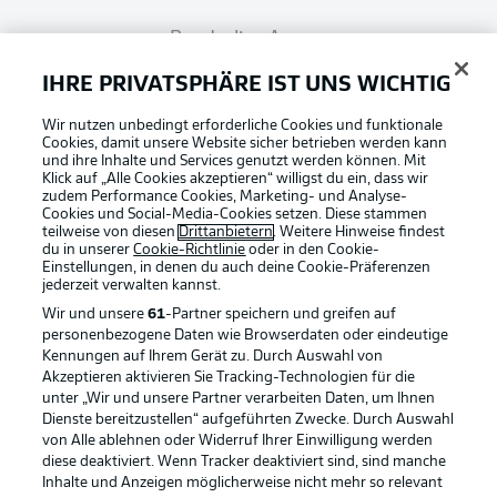
Bundesliga App
IHRE PRIVATSPHÄRE IST UNS WICHTIG
Fantasy Manager
Wir nutzen unbedingt erforderliche Cookies und funktionale
Cookies, damit unsere Website sicher betrieben werden kann
und ihre Inhalte und Services genutzt werden können. Mit
#BundesligaWIRKT
Klick auf „Alle Cookies akzeptieren“ willigst du ein, dass wir
zudem Performance Cookies, Marketing- und Analyse-
Cookies und Social-Media-Cookies setzen. Diese stammen
teilweise von diesen
Drittanbietern
. Weitere Hinweise findest
du in unserer
Cookie-Richtlinie
oder in den Cookie-
Common Ground
Einstellungen, in denen du auch deine Cookie-Präferenzen
jederzeit
verwalten kannst.
Wir und unsere
61
-Partner speichern und greifen auf
Mitfahrportal
personenbezogene Daten wie Browserdaten oder eindeutige
Kennungen auf Ihrem Gerät zu. Durch Auswahl von
Akzeptieren aktivieren Sie Tracking-Technologien für die
Football as it's meant to be
unter „Wir und unsere Partner verarbeiten Daten, um Ihnen
BUNDESLIGA-GRUPPE
Dienste bereitzustellen“ aufgeführten Zwecke. Durch Auswahl
von Alle ablehnen oder Widerruf Ihrer Einwilligung werden
diese deaktiviert. Wenn Tracker deaktiviert sind, sind manche
Inhalte und Anzeigen möglicherweise nicht mehr so relevant
Sprachauswahl
BUNDESLIGA APP