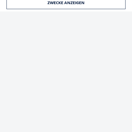
ZWECKE ANZEIGEN
TICKETS
Rechtliche Hinweise
Voreinstellungen verwalten
Datenschutz
Nutzungsbedingungen
Kontakt
Jobs
Impressum
Partner
Spieler
Liveticker
AGB
© 2026 Bundesliga-Gruppe GmbH
Sprachauswahl
Deutsch