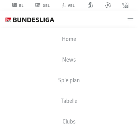
2BL
BL
VBL
ELIAS
Home
BETHKE
40
News
Spielplan
TORHÜTER
Tabelle
SG DYNAMO DRESDEN
STATISTIK SAISON 2026/2027
TORE
MITSPIELER
Clubs