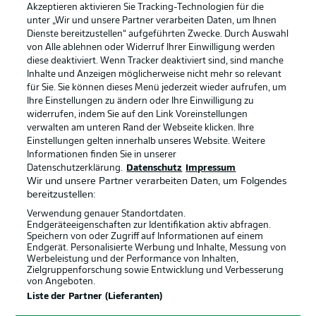
Akzeptieren aktivieren Sie Tracking-Technologien für die
unter „Wir und unsere Partner verarbeiten Daten, um Ihnen
Dienste bereitzustellen“ aufgeführten Zwecke. Durch Auswahl
Rechtliche Hinweise
Voreinstellungen verwalten
von Alle ablehnen oder Widerruf Ihrer Einwilligung werden
diese deaktiviert. Wenn Tracker deaktiviert sind, sind manche
Datenschutz
Nutzungsbedingungen
Inhalte und Anzeigen möglicherweise nicht mehr so relevant
Kontakt
Jobs
für Sie. Sie können dieses Menü jederzeit wieder aufrufen, um
Ihre Einstellungen zu ändern oder Ihre Einwilligung zu
Impressum
Partner
widerrufen, indem Sie auf den Link Voreinstellungen
verwalten am unteren Rand der Webseite klicken. Ihre
Spieler
Liveticker
Einstellungen gelten innerhalb unseres Website. Weitere
AGB
Informationen finden Sie in unserer
Datenschutzerklärung.
Datenschutz
Impressum
Wir und unsere Partner verarbeiten Daten, um Folgendes
bereitzustellen:
Verwendung genauer Standortdaten.
Endgeräteeigenschaften zur Identifikation aktiv abfragen.
Speichern von oder Zugriff auf Informationen auf einem
Endgerät. Personalisierte Werbung und Inhalte, Messung von
Werbeleistung und der Performance von Inhalten,
Zielgruppenforschung sowie Entwicklung und Verbesserung
von Angeboten.
© 2026 Bundesliga-Gruppe GmbH
Liste der Partner (Lieferanten)