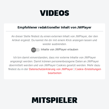
VIDEOS
Empfohlener redaktioneller Inhalt von
JWPlayer
An dieser Stelle findest du einen externen Inhalt von
JWPlayer
, der den
Artikel ergänzt. Du kannst ihn dir mit einem Klick anzeigen lassen und
wieder ausblenden.
Inhalte von
JWPlayer
erlauben
Ich bin damit einverstanden, dass mir externe Inhalte von
JWPlayer
angezeigt werden. Damit können personenbezogene Daten an
JWPlayer
übermittelt werden und von
JWPlayer
Cookies gesetzt werden. Mehr dazu
findest du in der
Datenschutzerklärung von
JWPlayer
|
Cookie-Einstellungen
bearbeiten
MITSPIELER