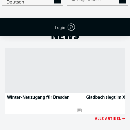
Anzeige Modus
Deutsch
NOCH MEHR BUNDESLIGA
APP STORE
GOOGLE PLAY
IN DER APP!
Login
NEWS
Winter-Neuzugang für Dresden
Gladbach siegt im XX
ALLE ARTIKEL →