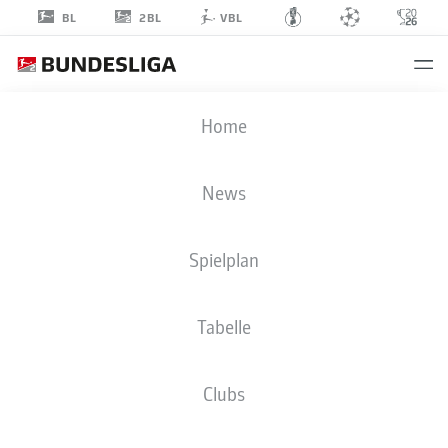
2BL
BL
VBL
CHRISTOPH
Home
DAFERNER
33
News
Spielplan
ANGRIFF
Tabelle
SG DYNAMO DRESDEN
STATISTIK SAISON 2026/2027
TORE
MITSPIELER
Clubs