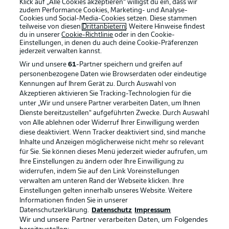
Klick auf „Alle Cookies akzeptieren“ willigst du ein, dass wir
zudem Performance Cookies, Marketing- und Analyse-
Cookies und Social-Media-Cookies setzen. Diese stammen
teilweise von diesen
Drittanbietern
. Weitere Hinweise findest
du in unserer
Cookie-Richtlinie
oder in den Cookie-
Einstellungen, in denen du auch deine Cookie-Präferenzen
jederzeit
verwalten kannst.
Wir und unsere
61
-Partner speichern und greifen auf
personenbezogene Daten wie Browserdaten oder eindeutige
Kennungen auf Ihrem Gerät zu. Durch Auswahl von
Akzeptieren aktivieren Sie Tracking-Technologien für die
unter „Wir und unsere Partner verarbeiten Daten, um Ihnen
Dienste bereitzustellen“ aufgeführten Zwecke. Durch Auswahl
Rechtliche Hinweise
Voreinstellungen verwalten
von Alle ablehnen oder Widerruf Ihrer Einwilligung werden
diese deaktiviert. Wenn Tracker deaktiviert sind, sind manche
Datenschutz
Nutzungsbedingungen
Inhalte und Anzeigen möglicherweise nicht mehr so relevant
Kontakt
Jobs
für Sie. Sie können dieses Menü jederzeit wieder aufrufen, um
Ihre Einstellungen zu ändern oder Ihre Einwilligung zu
Impressum
Partner
widerrufen, indem Sie auf den Link Voreinstellungen
verwalten am unteren Rand der Webseite klicken. Ihre
Spieler
Liveticker
Einstellungen gelten innerhalb unseres Website. Weitere
AGB
Informationen finden Sie in unserer
Datenschutzerklärung.
Datenschutz
Impressum
Wir und unsere Partner verarbeiten Daten, um Folgendes