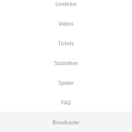
Liveticker
Videos
Anzeige
Tickets
Statistiken
Spieler
FAQ
Broadcaster