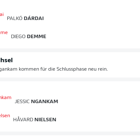
PALKÓ
DÁRDAI
DIEGO
DEMME
hsel
gankam kommen für die Schlussphase neu rein.
JESSIC
NGANKAM
HÅVARD
NIELSEN