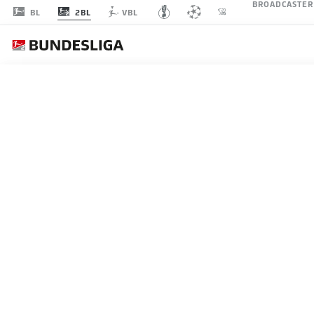
BROADCASTER
2BL
BL
VBL
SPIELTAG 17
LI