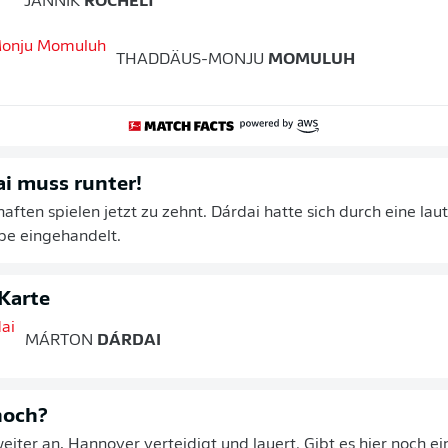
JANNIK
ROCHELT
THADDÄUS-MONJU
MOMULUH
i muss runter!
ften spielen jetzt zu zehnt. Dárdai hatte sich durch eine la
be eingehandelt.
Karte
MÁRTON
DÁRDAI
noch?
eiter an, Hannover verteidigt und lauert. Gibt es hier noch ei