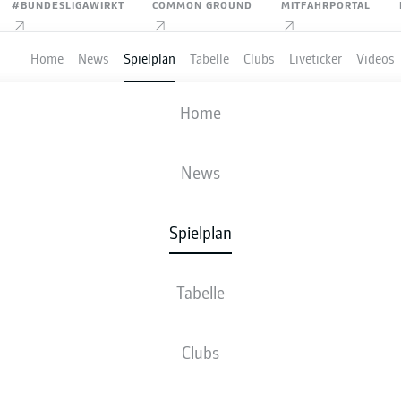
#BUNDESLIGAWIRKT
COMMON GROUND
MITFAHRPORTAL
Home
News
Spielplan
Tabelle
Clubs
Liveticker
Videos
HANNOVER 96
-
HERTHA BSC
Home
H96
BSC
0
0
News
Spielplan
VE
NEWS
AUFSTELLUNGEN
STATISTIKEN
TABE
Tabelle
Clubs