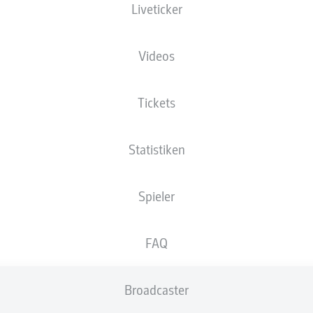
Liveticker
Videos
Tickets
Statistiken
Spieler
89'
M. Dárdai
FAQ
F. Kunze
57'
Heinz von Heiden Arena
(49.000 Zuschauer)
Broadcaster
Daniel Schlager