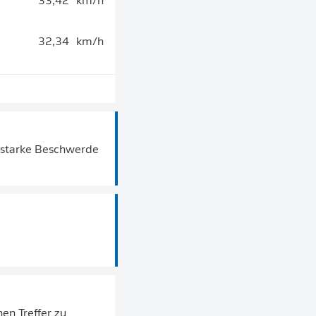
33,42
km/h
32,34
km/h
utstarke Beschwerde
nen Treffer zu