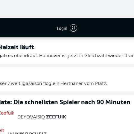
cen keinen Profit schlagen. Dárdai sah kurz vor Schluss ebenf
SPIELENDE
Login
elzeit läuft
ab es obendrauf. Hannover ist jetzt in Gleichzahl wieder dran
eser Zweitligasaison flog ein Herthaner vom Platz.
te: Die schnellsten Spieler nach 90 Minuten
DEYOVAISIO
ZEEFUIK