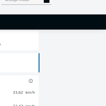
Anzeige Modus
alls die Ampelkarte.
.
33,62
km/h