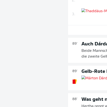
2.
3.
Auch Dárda
89'
Beide Mannscha
die zweite Gel
Gelb-Rote 
89'
Was geht 
88'
Hertha rennt w