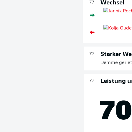
Wechsel
77'
Starker We
77'
Demme geriet 
Leistung u
77'
70