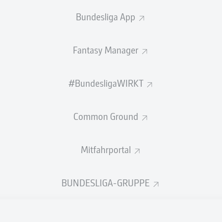
Bundesliga App
Anzeige
Fantasy Manager
#BundesligaWIRKT
Common Ground
Mitfahrportal
BUNDESLIGA-GRUPPE
nover und Hertha trennen sich torlos. Nachdem Hannover die
te sich nach dem Platzverweis für Kunze das Bild, doch auch