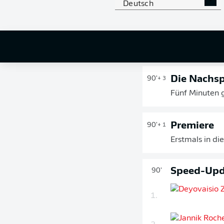
Deutsch
aus ihren Chan
Die Nachspi
90'
+ 3
Fünf Minuten g
Premiere
90'
+ 1
Erstmals in di
Speed-Upda
90'
1.